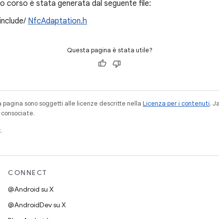
 corso è stata generata dal seguente file:
/include/
NfcAdaptation.h
Questa pagina è stata utile?
a pagina sono soggetti alle licenze descritte nella
Licenza per i contenuti
. 
à consociate.
.
CONNECT
@Android su X
@AndroidDev su X