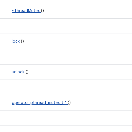
~ThreadMutex
()
lock
()
unlock
()
operator pthread_mutex_t *
()