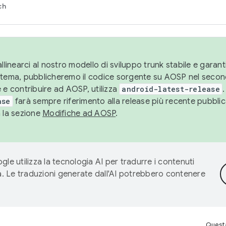
ch
llinearci al nostro modello di sviluppo trunk stabile e garantir
istema, pubblicheremo il codice sorgente su AOSP nel secon
 e contribuire ad AOSP, utilizza
android-latest-release
.
ase
farà sempre riferimento alla release più recente pubbli
a la sezione
Modifiche ad AOSP
.
gle utilizza la tecnologia AI per tradurre i contenuti
ta. Le traduzioni generate dall'AI potrebbero contenere
Questa