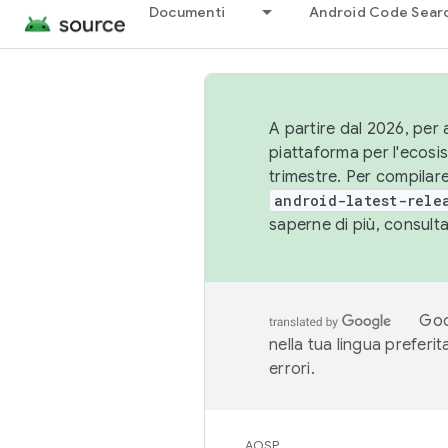
Documenti
Android Code Sear
A partire dal 2026, per a
piattaforma per l'ecos
trimestre. Per compilare
android-latest-rele
saperne di più, consult
Goo
nella tua lingua preferi
errori.
AOSP