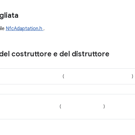
gliata
file
NfcAdaptation.h
.
l costruttore e del distruttore
(
)
(
)