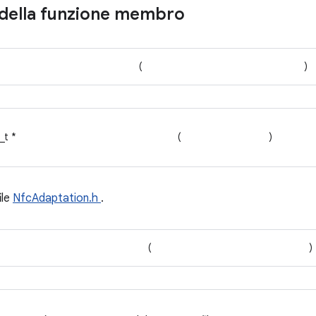
della funzione membro
(
)
_t *
(
)
ile
NfcAdaptation.h
.
(
)