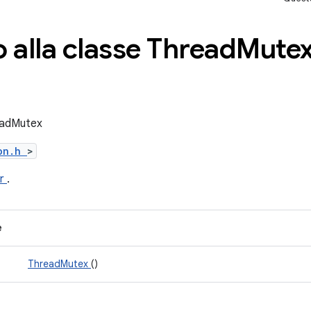
 alla classe Thread
Mute
readMutex
ion.h
>
ar
.
e
ThreadMutex
()