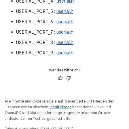
USERIAL_PORT_4 :
userial.h
USERIAL_PORT_5 :
userial.h
USERIAL_PORT_6 :
userial.h
USERIAL_PORT_7 :
userial.h
USERIAL_PORT_8 :
userial.h
USERIAL_PORT_9 :
userial.h
War das hilfreich?
Alle Inhalte und Codebeispiele auf dieser Seite unterliegen den
Lizenzen wie im Abschnitt
Inhaltslizenz
beschrieben. Java und
OpenJDK sind Marken oder eingetragene Marken von Oracle
und/oder seinen Tochtergesellschaften.
Zuletzt aktualisiert: 2025-07-26 (UTC).