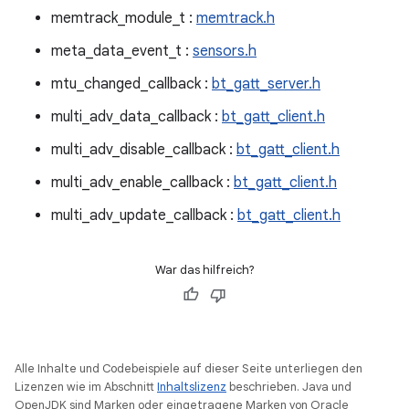
memtrack_module_t :
memtrack.h
meta_data_event_t :
sensors.h
mtu_changed_callback :
bt_gatt_server.h
multi_adv_data_callback :
bt_gatt_client.h
multi_adv_disable_callback :
bt_gatt_client.h
multi_adv_enable_callback :
bt_gatt_client.h
multi_adv_update_callback :
bt_gatt_client.h
War das hilfreich?
Alle Inhalte und Codebeispiele auf dieser Seite unterliegen den
Lizenzen wie im Abschnitt
Inhaltslizenz
beschrieben. Java und
OpenJDK sind Marken oder eingetragene Marken von Oracle