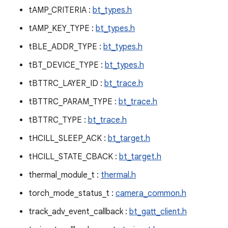
tAMP_CRITERIA :
bt_types.h
tAMP_KEY_TYPE :
bt_types.h
tBLE_ADDR_TYPE :
bt_types.h
tBT_DEVICE_TYPE :
bt_types.h
tBTTRC_LAYER_ID :
bt_trace.h
tBTTRC_PARAM_TYPE :
bt_trace.h
tBTTRC_TYPE :
bt_trace.h
tHCILL_SLEEP_ACK :
bt_target.h
tHCILL_STATE_CBACK :
bt_target.h
thermal_module_t :
thermal.h
torch_mode_status_t :
camera_common.h
track_adv_event_callback :
bt_gatt_client.h