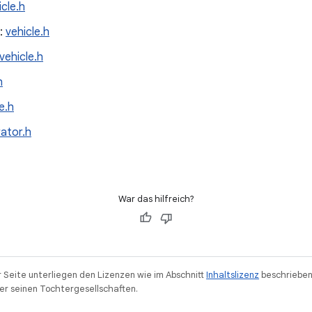
icle.h
 :
vehicle.h
vehicle.h
h
e.h
rator.h
War das hilfreich?
r Seite unterliegen den Lizenzen wie im Abschnitt
Inhaltslizenz
beschrieben
r seinen Tochtergesellschaften.