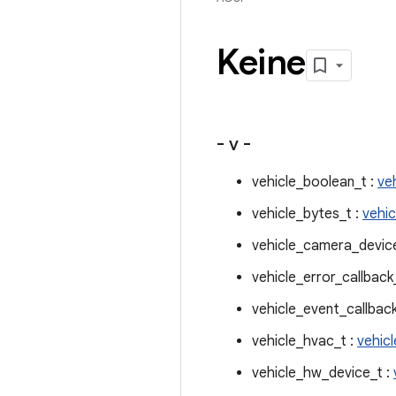
Keine
- v -
vehicle_boolean_t :
veh
vehicle_bytes_t :
vehic
vehicle_camera_device
vehicle_error_callback
vehicle_event_callback
vehicle_hvac_t :
vehicl
vehicle_hw_device_t :