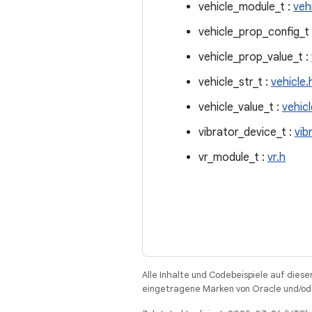
vehicle_module_t :
veh
vehicle_prop_config_t
vehicle_prop_value_t :
vehicle_str_t :
vehicle.
vehicle_value_t :
vehicl
vibrator_device_t :
vib
vr_module_t :
vr.h
Alle Inhalte und Codebeispiele auf diese
eingetragene Marken von Oracle und/ode