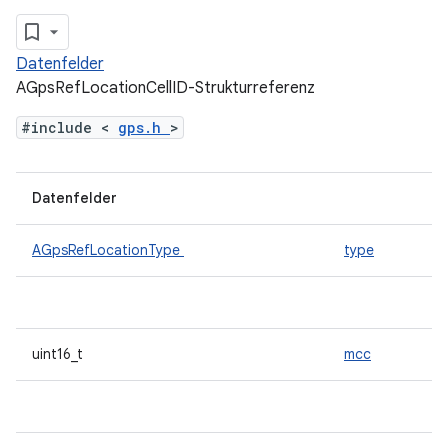
Datenfelder
AGpsRefLocationCellID-Strukturreferenz
#include <
gps.h
>
Datenfelder
AGpsRefLocationType
type
uint16_t
mcc