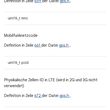
Definition in Zeile
659
der Datei
gps.h
.
uint16_t mnc
Mobilfunknetzcode
Definition in Zeile
661
der Datei
gps.h
.
uint16_t pcid
Physikalische Zellen-ID in LTE (wird in 2G und 3G nicht
verwendet)
Definition in Zeile
672
der Datei
gps.h
.