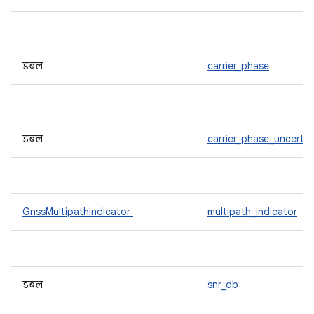
डबल
carrier_phase
डबल
carrier_phase_uncertai
GnssMultipathIndicator
multipath_indicator
डबल
snr_db