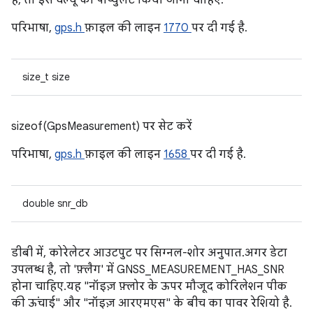
है, तो इस वैल्यू को पॉप्युलेट किया जाना चाहिए.
परिभाषा,
gps.h
फ़ाइल की लाइन
1770
पर दी गई है.
size_t size
sizeof(GpsMeasurement) पर सेट करें
परिभाषा,
gps.h
फ़ाइल की लाइन
1658
पर दी गई है.
double snr_db
डीबी में, कोरेलेटर आउटपुट पर सिग्नल-शोर अनुपात. अगर डेटा
उपलब्ध है, तो 'फ़्लैग' में GNSS_MEASUREMENT_HAS_SNR
होना चाहिए. यह "नॉइज़ फ़्लोर के ऊपर मौजूद कोरिलेशन पीक
की ऊंचाई" और "नॉइज़ आरएमएस" के बीच का पावर रेशियो है.