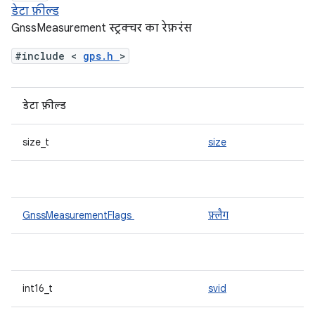
डेटा फ़ील्ड
GnssMeasurement स्ट्रक्चर का रेफ़रंस
#include <
gps.h
>
डेटा फ़ील्ड
size_t
size
GnssMeasurementFlags
फ़्लैग
int16_t
svid