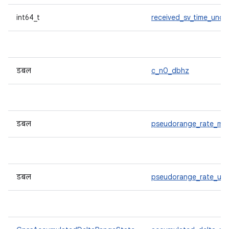
int64_t
received_sv_time_uncer
डबल
c_n0_dbhz
डबल
pseudorange_rate_mp
डबल
pseudorange_rate_unc