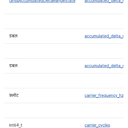
GnssAccumulatedDeltaRangeState
accumulated_delta_ra
डबल
accumulated_delta_ra
डबल
accumulated_delta_ra
फ़्लोट
carrier_frequency_hz
int64_t
carrier_cycles