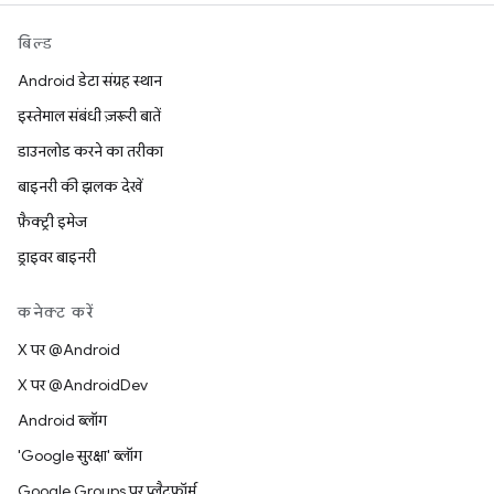
बिल्ड
Android डेटा संग्रह स्थान
इस्तेमाल संबंधी ज़रूरी बातें
डाउनलोड करने का तरीका
बाइनरी की झलक देखें
फ़ैक्ट्री इमेज
ड्राइवर बाइनरी
कनेक्ट करें
X पर @Android
X पर @AndroidDev
Android ब्लॉग
'Google सुरक्षा' ब्लॉग
Google Groups पर प्लैटफ़ॉर्म