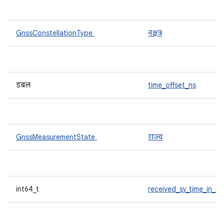
GnssConstellationType
नक्षत्र
डबल
time_offset_ns
GnssMeasurementState
राज्य
int64_t
received_sv_time_in_ns