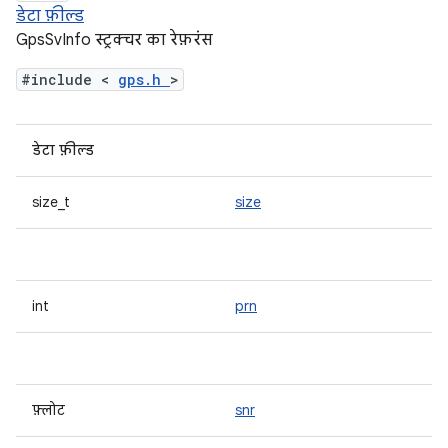
डेटा फ़ील्ड
GpsSvInfo स्ट्रक्चर का रेफ़रंस
#include <
gps.h
>
डेटा फ़ील्ड
size_t
size
int
prn
फ़्लोट
snr