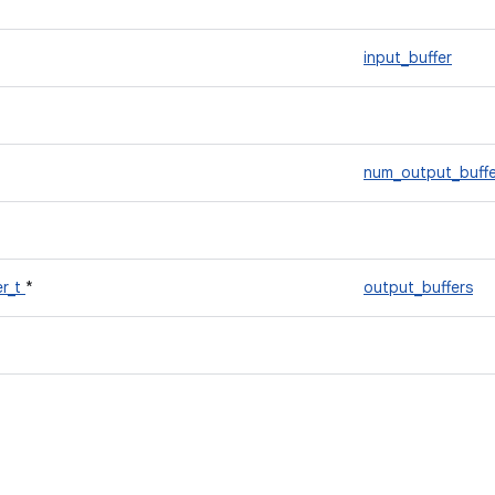
input_buffer
num_output_buffe
er_t
*
output_buffers