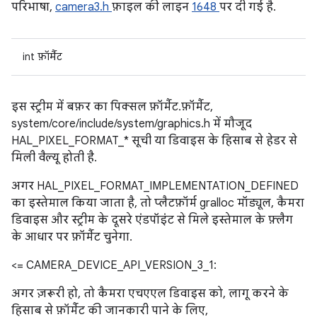
परिभाषा,
camera3.h
फ़ाइल की लाइन
1648
पर दी गई है.
int फ़ॉर्मैट
इस स्ट्रीम में बफ़र का पिक्सल फ़ॉर्मैट. फ़ॉर्मैट,
system/core/include/system/graphics.h में मौजूद
HAL_PIXEL_FORMAT_* सूची या डिवाइस के हिसाब से हेडर से
मिली वैल्यू होती है.
अगर HAL_PIXEL_FORMAT_IMPLEMENTATION_DEFINED
का इस्तेमाल किया जाता है, तो प्लैटफ़ॉर्म gralloc मॉड्यूल, कैमरा
डिवाइस और स्ट्रीम के दूसरे एंडपॉइंट से मिले इस्तेमाल के फ़्लैग
के आधार पर फ़ॉर्मैट चुनेगा.
<= CAMERA_DEVICE_API_VERSION_3_1:
अगर ज़रूरी हो, तो कैमरा एचएएल डिवाइस को, लागू करने के
हिसाब से फ़ॉर्मैट की जानकारी पाने के लिए,