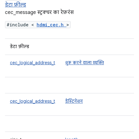
डेटा फ़ील्ड
cec_message स्ट्रक्चर का रेफ़रंस
#include <
hdmi_cec.h
>
डेटा फ़ील्ड
cec_logical_address_t
शुरू करने वाला व्यक्ति
cec_logical_address_t
डेस्टिनेशन