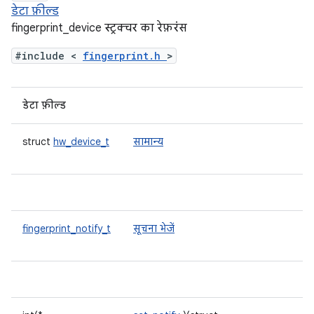
डेटा फ़ील्ड
fingerprint_device स्ट्रक्चर का रेफ़रंस
#include <
fingerprint.h
>
डेटा फ़ील्ड
struct
hw_device_t
सामान्य
fingerprint_notify_t
सूचना भेजें