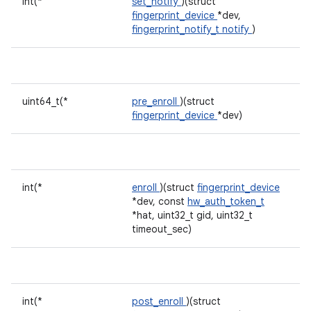
int(*
set_notify
)(struct
fingerprint_device
*dev,
fingerprint_notify_t
notify
)
uint64_t(*
pre_enroll
)(struct
fingerprint_device
*dev)
int(*
enroll
)(struct
fingerprint_device
*dev, const
hw_auth_token_t
*hat, uint32_t gid, uint32_t
timeout_sec)
int(*
post_enroll
)(struct