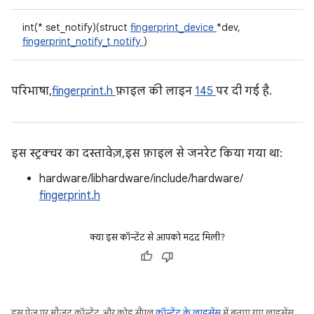
int(* set_notify)(struct
fingerprint_device
*dev,
fingerprint_notify_t
notify
)
परिभाषा,
fingerprint.h
फ़ाइल की लाइन
145
पर दी गई है.
इस स्ट्रक्चर का दस्तावेज़, इस फ़ाइल से जनरेट किया गया था:
hardware/libhardware/include/hardware/
fingerprint.h
क्या इस कॉन्टेंट से आपको मदद मिली?
इस पेज पर मौजूद कॉन्टेंट और कोड सैंपल
कॉन्टेंट के लाइसेंस
में बताए गए लाइसेंस