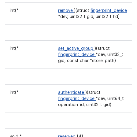
int(*
remove
)(struct
fingerprint_device
*dev, uint32_t gid, uint32_t fid)
int(*
set_active_group
)(struct
fingerprint_device
*dev, uint32_t
gid, const char *store_path)
int(*
authenticate
)(struct
fingerprint_device
*dev, uint64_t
operation_id, uint32_t gid)
void *
reserved
[4]