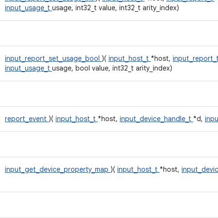
input_usage_t
usage, int32_t value, int32_t arity_index)
input_report_set_usage_bool
)(
input_host_t
*host,
input_report_
input_usage_t
usage, bool value, int32_t arity_index)
report_event
)(
input_host_t
*host,
input_device_handle_t
*d,
inp
input_get_device_property_map
)(
input_host_t
*host,
input_devic