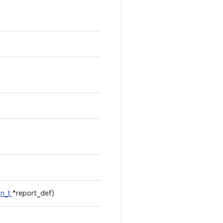
on_t
*report_def)