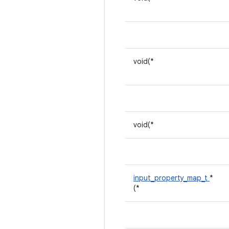
void(*
void(*
input_property_map_t
*
(*