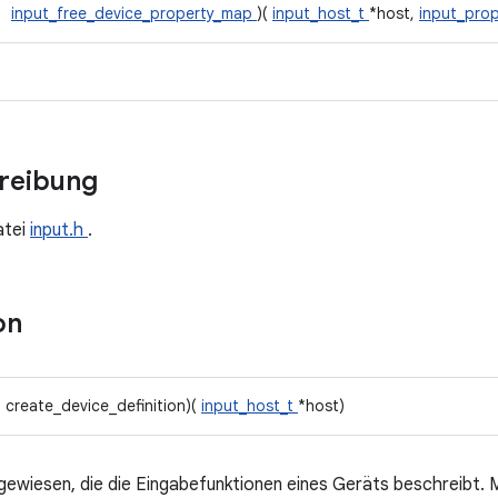
input_free_device_property_map
)(
input_host_t
*host,
input_pro
hreibung
atei
input.h
.
on
* create_device_definition)(
input_host_t
*host)
gewiesen, die die Eingabefunktionen eines Geräts beschreibt. M