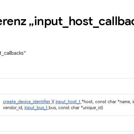
erenz „input
_
host
_
callba
t_callbacks“
create_device_identifier
)(
input_host_t
*host, const char *name, i
vendor_id,
input_bus_t
bus, const char *unique_id)