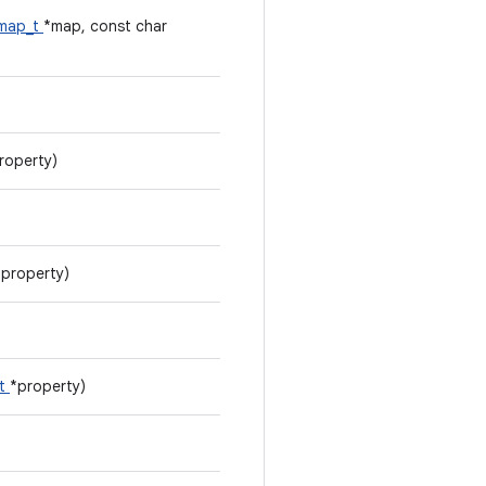
_map_t
*map, const char
roperty)
*property)
_t
*property)