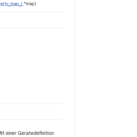
perty_map_t
*map)
it einer Gerätedefinition