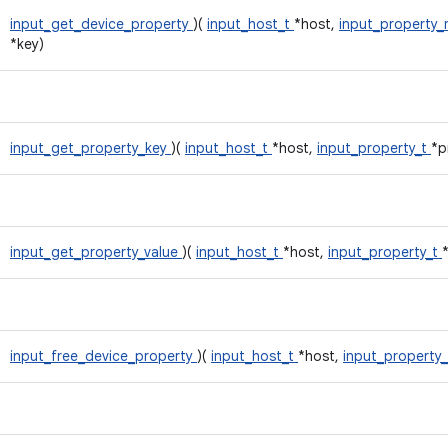
input_get_device_property
)(
input_host_t
*host,
input_property
*key)
input_get_property_key
)(
input_host_t
*host,
input_property_t
*p
input_get_property_value
)(
input_host_t
*host,
input_property_t
input_free_device_property
)(
input_host_t
*host,
input_property