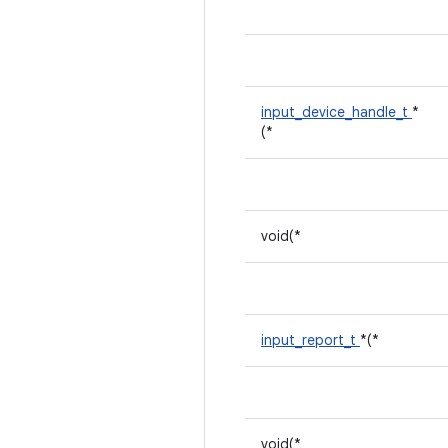
input_device_handle_t
*
(*
void(*
input_report_t
*(*
void(*