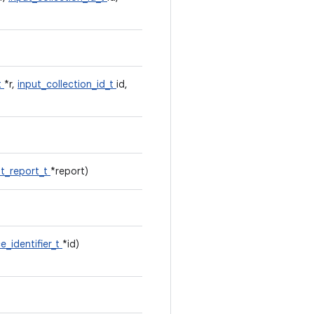
t
*r,
input_collection_id_t
id,
ut_report_t
*report)
e_identifier_t
*id)