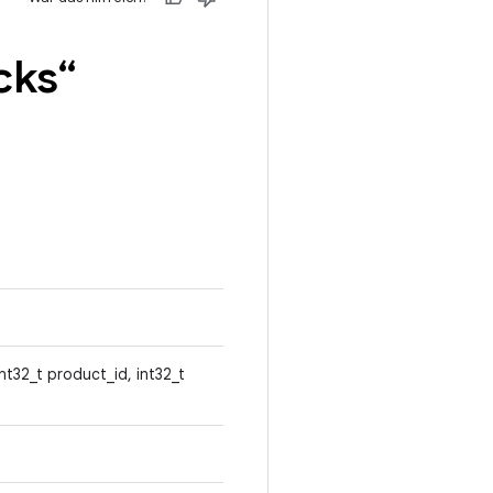
cks“
nt32_t product_id, int32_t