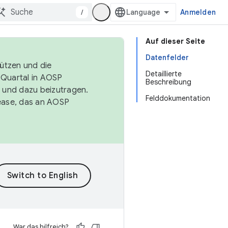
/
Anmelden
Auf dieser Seite
Datenfelder
tützen und die
Detaillierte
. Quartal in AOSP
Beschreibung
 und dazu beizutragen.
Felddokumentation
ease, das an AOSP
War das hilfreich?