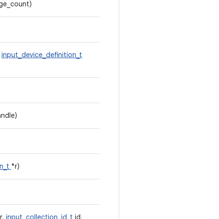
age_count)
,
input_device_definition_t
ndle)
on_t
*r)
r,
input_collection_id_t
id,