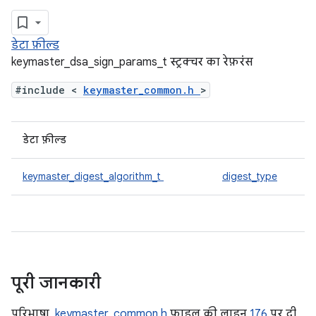
डेटा फ़ील्ड
keymaster_dsa_sign_params_t स्ट्रक्चर का रेफ़रंस
#include <
keymaster_common.h
>
डेटा फ़ील्ड
keymaster_digest_algorithm_t
digest_type
पूरी जानकारी
परिभाषा,
keymaster_common.h
फ़ाइल की लाइन
176
पर दी