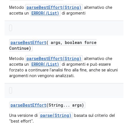
parseBestEffort(String)
Metodo
alternativo che
ERROR(/List)
accetta un
di argomenti
parse
Best
Effort
(
args
,
boolean force
Continue)
parseBestEffort(String)
Metodo
alternativo che
ERROR(/List)
accetta un
di argomenti e può essere
forzato a continuare l'analisi fino alla fine, anche se alcuni
argomenti non vengono analizzati.
parse
Best
Effort
(String
.
.
.
args)
parse(String)
Una versione di
basata sul criterio del
"best effort".