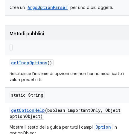
ArgsOptionParser
Crea un
per uno o più oggetti.
Metodi pubblici
get
Inop
Options
()
Restituisce l'insieme di opzioni che non hanno modificato i
valori predefiniti.
static String
get
Option
Help
(boolean important
Only
,
Object
option
Object)
Option
Mostra il testo della guida per tutti i campi
in
optionObject.