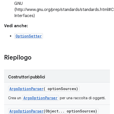
GNU
(http://www.gnu.org/prep/standards/standards.htm
Interfaces)
Vedi anche:
OptionSetter
Riepilogo
Costruttori pubblici
Args
Option
Parser
(
option
Sources)
ArgsOptionParser
Crea un
per una raccolta di oggetti.
Args
Option
Parser
(Object
.
.
.
option
Sources)