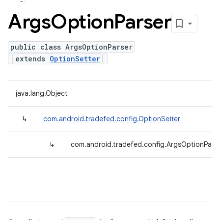
Args
Option
Parser
public class ArgsOptionParser
extends
OptionSetter
java.lang.Object
↳
com.android.tradefed.config.OptionSetter
↳
com.android.tradefed.config.ArgsOptionPars