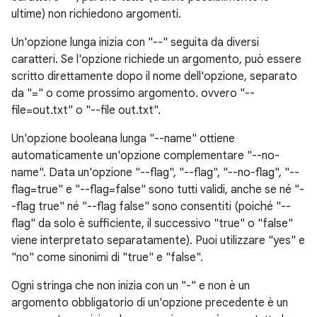
ultime) non richiedono argomenti.
Un'opzione lunga inizia con "--" seguita da diversi
caratteri. Se l'opzione richiede un argomento, può essere
scritto direttamente dopo il nome dell'opzione, separato
da "=" o come prossimo argomento. ovvero "--
file=out.txt" o "--file out.txt".
Un'opzione booleana lunga "--name" ottiene
automaticamente un'opzione complementare "--no-
name". Data un'opzione "--flag", "--flag", "--no-flag", "--
flag=true" e "--flag=false" sono tutti validi, anche se né "-
-flag true" né "--flag false" sono consentiti (poiché "--
flag" da solo è sufficiente, il successivo "true" o "false"
viene interpretato separatamente). Puoi utilizzare "yes" e
"no" come sinonimi di "true" e "false".
Ogni stringa che non inizia con un "-" e non è un
argomento obbligatorio di un'opzione precedente è un