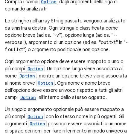
Compila i campi
Option
dagli argomenti della riga di
comando analizzati.
Le stringhe nell'array String passato vengono analizzate
da sinistra a destra. Ogni stringa è classificata come
opzione breve (ad es. "-v"), opzione lunga (ad es. "--
verbose"), argomento di un'opzione (ad es. "out.txt" in "-
f out.txt") o argomento posizionale non opzione.
Ogni argomento opzione deve essere mappato a uno o
più campi
Option
. Un'opzione lunga viene associata al
nome
Option
, mentre un'opzione breve viene associata
al nome breve
Option
. Ogni nome e nome breve
dell'opzione deve essere univoco rispetto a tutti gli altri
campi
Option
all'interno dello stesso oggetto.
Un singolo argomento opzionale può essere mappato a
più campi
Option
con lo stesso nome in più oggetti. Gli
argomenti
Option
possono essere associati a un nome
di spazio dei nomi per fare riferimento in modo univoco a