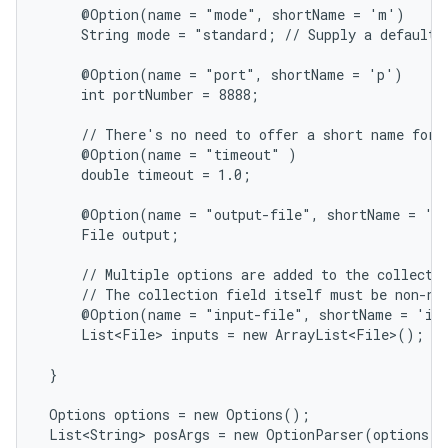
     @Option(name = "mode", shortName = 'm')

     String mode = "standard; // Supply a default j
     @Option(name = "port", shortName = 'p')

     int portNumber = 8888;

     // There's no need to offer a short name for r
     @Option(name = "timeout" )

     double timeout = 1.0;

     @Option(name = "output-file", shortName = 'o'
     File output;

     // Multiple options are added to the collectio
     // The collection field itself must be non-nul
     @Option(name = "input-file", shortName = 'i')
     List<File> inputs = new ArrayList<File>();

 }

 Options options = new Options();

 List<String> posArgs = new OptionParser(options).