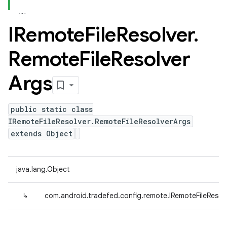
IRemote
File
Resolver
.
Remote
File
Resolver
Args
public static class
IRemoteFileResolver.RemoteFileResolverArgs
extends Object
java.lang.Object
↳
com.android.tradefed.config.remote.IRemoteFileResol