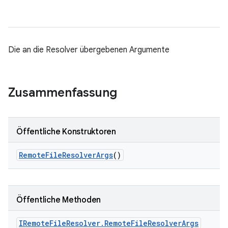
Die an die Resolver übergebenen Argumente
Zusammenfassung
Öffentliche Konstruktoren
Remote
File
Resolver
Args
()
Öffentliche Methoden
IRemote
File
Resolver
.
Remote
File
Resolver
Args