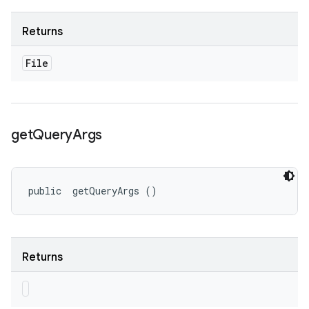
Returns
File
get
Query
Args
public 
 getQueryArgs ()
Returns