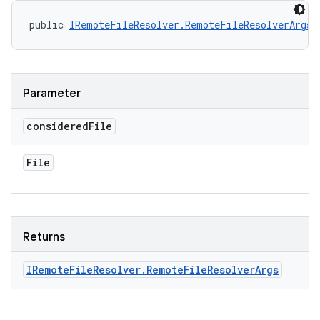
public 
IRemoteFileResolver.RemoteFileResolverArgs
 
Parameter
considered
File
File
Returns
IRemote
File
Resolver
.
Remote
File
Resolver
Args