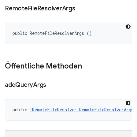
Remote
File
Resolver
Args
public RemoteFileResolverArgs ()
Öffentliche Methoden
add
Query
Args
public 
IRemoteFileResolver.RemoteFileResolverArgs
 