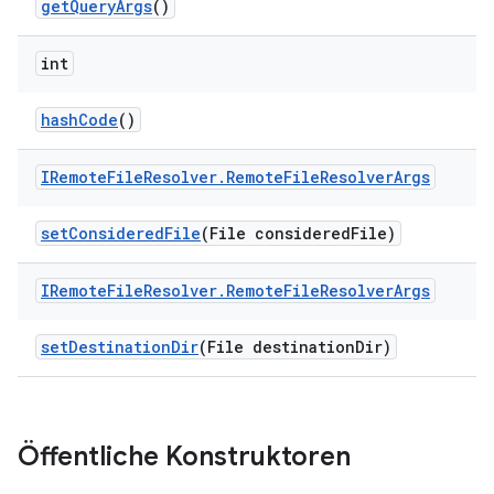
get
Query
Args
()
int
hash
Code
()
IRemote
File
Resolver
.
Remote
File
Resolver
Args
set
Considered
File
(File considered
File)
IRemote
File
Resolver
.
Remote
File
Resolver
Args
set
Destination
Dir
(File destination
Dir)
Öffentliche Konstruktoren