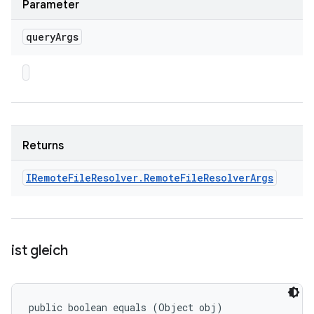
Parameter
query
Args
Returns
IRemote
File
Resolver
.
Remote
File
Resolver
Args
ist gleich
public boolean equals (Object obj)