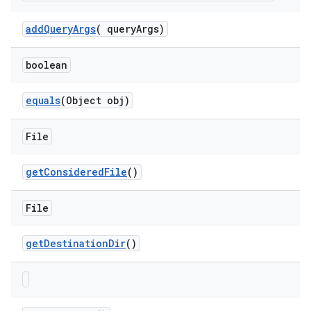
add
Query
Args
(
query
Args)
boolean
equals
(Object obj)
File
get
Considered
File
()
File
get
Destination
Dir
()