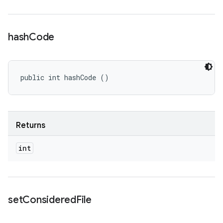
hash
Code
public int hashCode ()
Returns
int
set
Considered
File