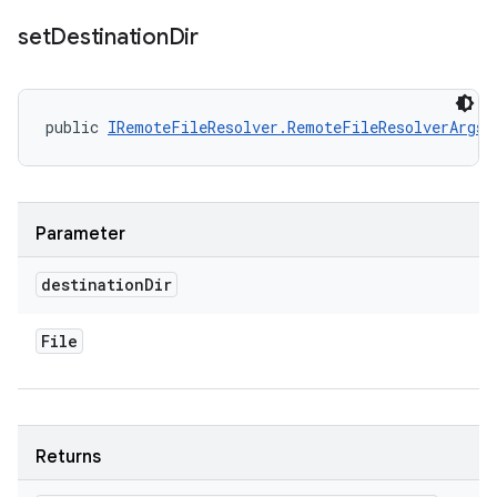
set
Destination
Dir
public 
IRemoteFileResolver.RemoteFileResolverArgs
 
Parameter
destination
Dir
File
Returns