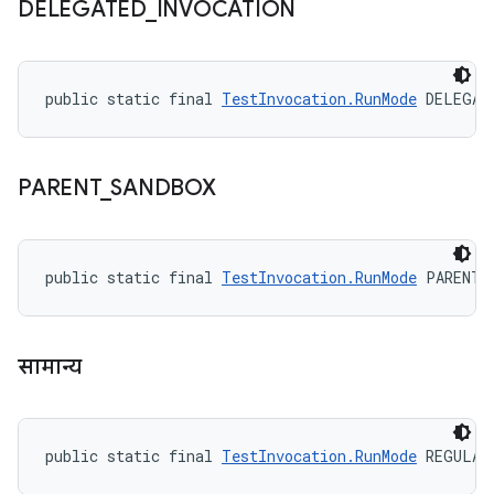
DELEGATED
_
INVOCATION
public static final 
TestInvocation.RunMode
 DELEGAT
PARENT
_
SANDBOX
public static final 
TestInvocation.RunMode
 PARENT_
सामान्य
public static final 
TestInvocation.RunMode
 REGULAR