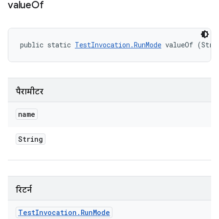
value
Of
public static 
TestInvocation.RunMode
 valueOf (Stri
पैरामीटर
name
String
रिटर्न
Test
Invocation
.
Run
Mode