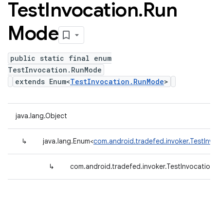
Test
Invocation
.
Run
Mode
public static final enum
TestInvocation.RunMode
extends Enum<
TestInvocation.RunMode
>
java.lang.Object
↳
java.lang.Enum<
com.android.tradefed.invoker.TestInv
↳
com.android.tradefed.invoker.TestInvocatio