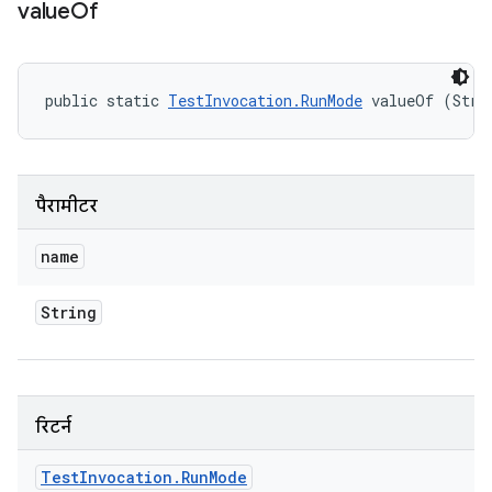
value
Of
public static 
TestInvocation.RunMode
 valueOf (Stri
पैरामीटर
name
String
रिटर्न
Test
Invocation
.
Run
Mode