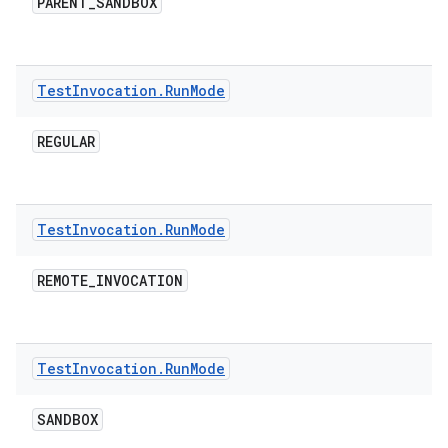
PARENT
_
SANDBOX
Test
Invocation
.
Run
Mode
REGULAR
Test
Invocation
.
Run
Mode
REMOTE
_
INVOCATION
Test
Invocation
.
Run
Mode
SANDBOX