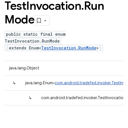
Test
Invocation
.
Run
Mode
public static final enum
TestInvocation.RunMode
extends Enum<
TestInvocation.RunMode
>
java.lang.Object
↳
java.lang.Enum<
com.android.tradefed.invoker.TestInv
↳
com.android.tradefed.invoker.TestInvocatio