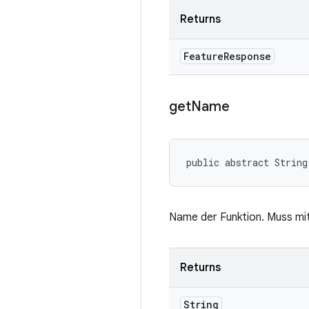
Returns
Feature
Response
get
Name
public abstract String
Name der Funktion. Muss mi
Returns
String