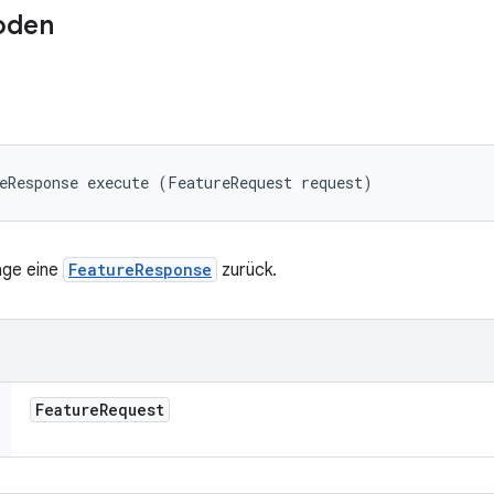
oden
eResponse execute (FeatureRequest request)
age eine
FeatureResponse
zurück.
Feature
Request