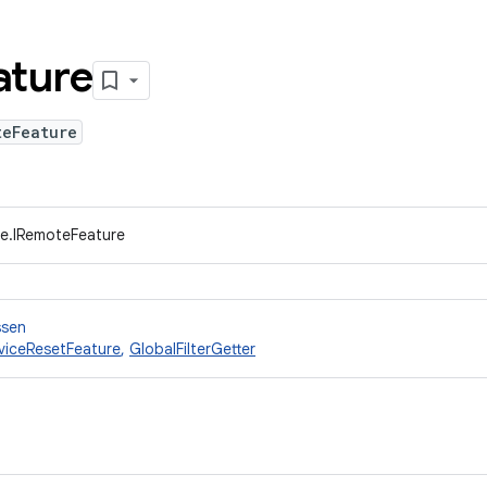
ature
teFeature
ce.IRemoteFeature
ssen
viceResetFeature
,
GlobalFilterGetter