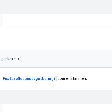
 getName ()
t
FeatureRequest#getName()
übereinstimmen.