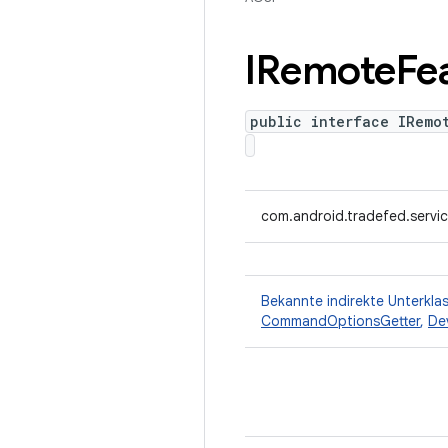
IRemote
Fe
public interface IRemo
com.android.tradefed.servi
Bekannte indirekte Unterkla
CommandOptionsGetter
,
De