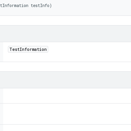
tInformation testInfo)
Test
Information