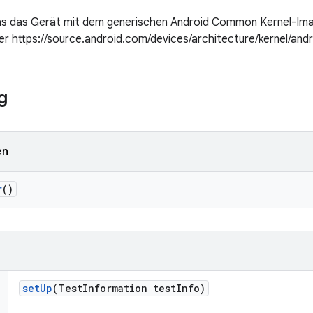
 das das Gerät mit dem generischen Android Common Kernel-Ima
ter https://source.android.com/devices/architecture/kernel/an
g
en
r
()
set
Up
(Test
Information test
Info)