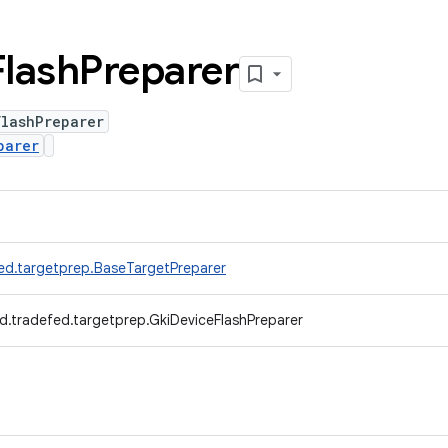
Flash
Preparer
FlashPreparer
parer
ed.targetprep.BaseTargetPreparer
d.tradefed.targetprep.GkiDeviceFlashPreparer