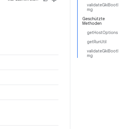
validateGkiBootI
mg
Geschützte
Methoden
getHostOptions
getRunUtil
validateGkiBootI
mg