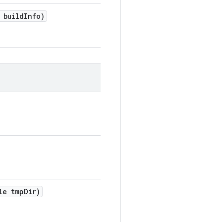
 build
Info)
le tmp
Dir)