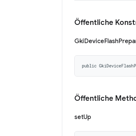
Öffentliche Kons
Gki
Device
Flash
Prepa
public GkiDeviceFlash
Öffentliche Meth
set
Up