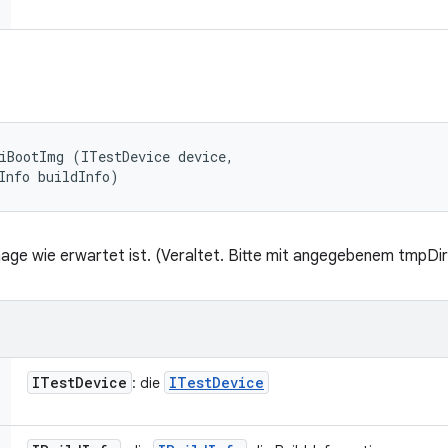
iBootImg (ITestDevice device, 

Info buildInfo)
ge wie erwartet ist. (Veraltet. Bitte mit angegebenem tmpDir
ITest
Device
ITest
Device
: die