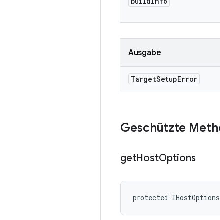
build
Info
Ausgabe
Target
Setup
Error
Geschützte Meth
get
Host
Options
protected IHostOption