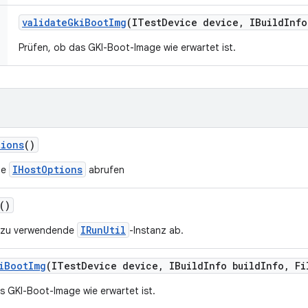
validate
Gki
Boot
Img
(ITest
Device device
,
IBuild
Info
Prüfen, ob das GKI-Boot-Image wie erwartet ist.
tions
()
IHostOptions
ie
abrufen
()
IRunUtil
e zu verwendende
-Instanz ab.
i
Boot
Img
(ITest
Device device
,
IBuild
Info build
Info
,
Fi
s GKI-Boot-Image wie erwartet ist.