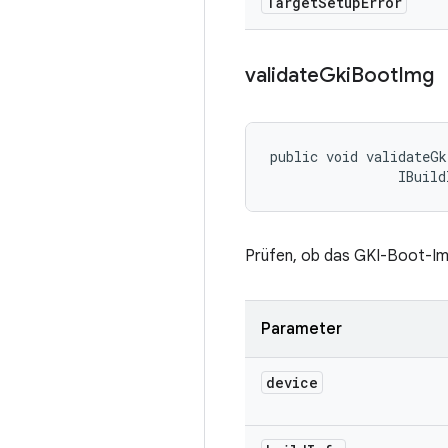
Target
Setup
Error
validate
Gki
Boot
Img
public void validateGk
                IBuild
Prüfen, ob das GKI-Boot-Ima
Parameter
device