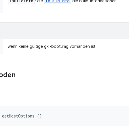
IBuild
Info
IBuild
Info
: die
die Build-Informationen
wenn keine gültige gki-boot.img vorhanden ist
oden
s getHostOptions ()