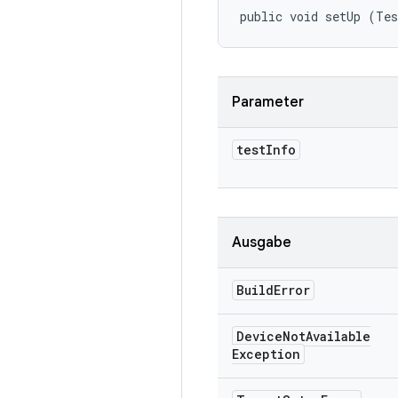
public void setUp (Tes
Parameter
test
Info
Ausgabe
Build
Error
Device
Not
Available
Exception