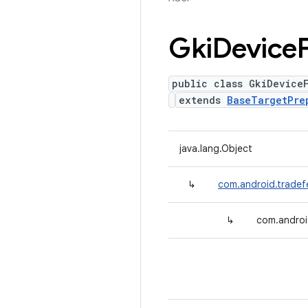
Gki
Device
public class GkiDevice
extends
BaseTargetPre
java.lang.Object
↳
com.android.tradef
↳
com.androi