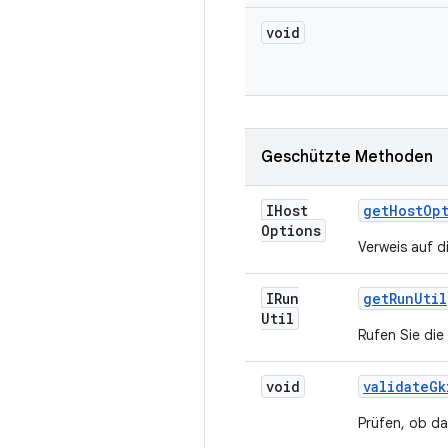
void
Geschützte Methoden
IHost
get
Host
Op
Options
Verweis auf d
IRun
get
Run
Util
Util
Rufen Sie di
void
validate
Gk
Prüfen, ob da