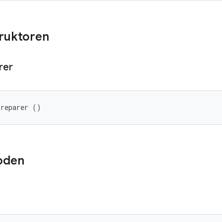
truktoren
rer
Preparer ()
oden