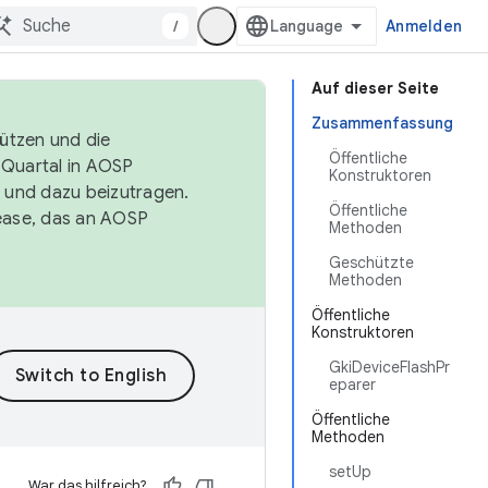
/
Anmelden
Auf dieser Seite
Zusammenfassung
tützen und die
Öffentliche
. Quartal in AOSP
Konstruktoren
 und dazu beizutragen.
Öffentliche
ease, das an AOSP
Methoden
Geschützte
Methoden
Öffentliche
Konstruktoren
GkiDeviceFlashPr
eparer
Öffentliche
Methoden
setUp
War das hilfreich?