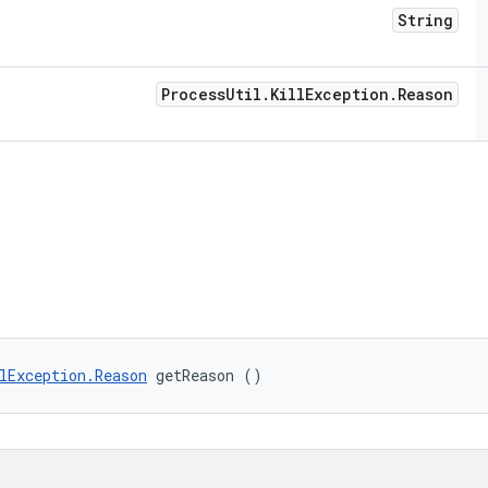
String
Process
Util
.
Kill
Exception
.
Reason
lException.Reason
 getReason ()