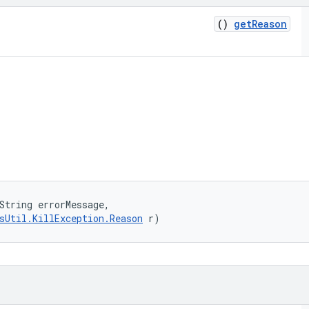
()
get
Reason
String errorMessage, 

sUtil.KillException.Reason
 r)