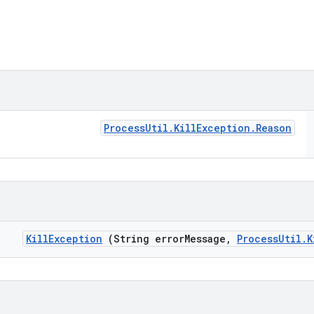
Process
Util
.
Kill
Exception
.
Reason
Kill
Exception
(String error
Message
,
Process
Util
.
K