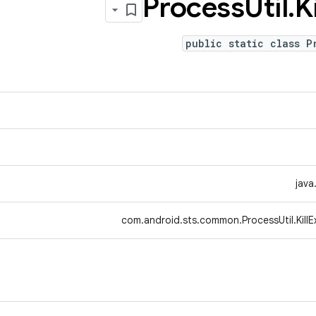
Process
Util
.
Ki
public static class P
java
com.android.sts.common.ProcessUtil.KillE