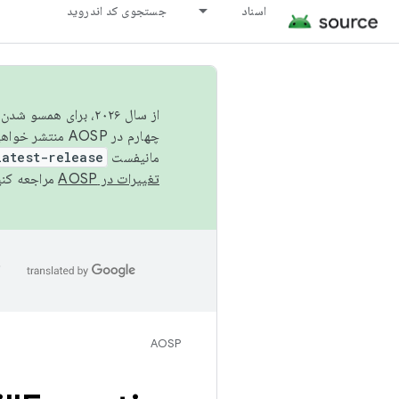
اسناد
جستجوی کد اندروید
از سال ۲۰۲۶، برای ه
چهارم در AOSP منتشر خواهیم کرد. برای ساخت و مشارکت در AOSP،
مانیفست
latest-release
تغییرات در AOSP
مراجعه کنی
ا
AOSP