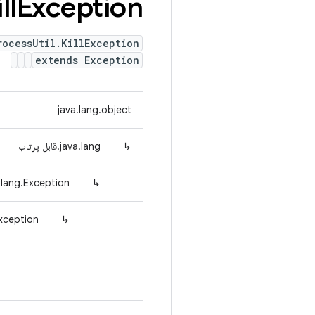
ll
Exception
rocessUtil.KillException
extends Exception
java.lang.object
↳
java.lang.قابل پرتاب
.lang.Exception
↳
xception
↳