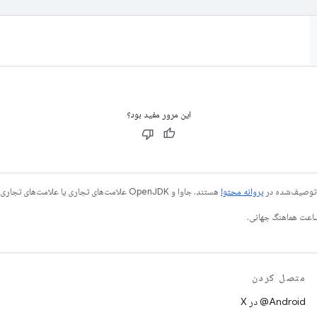
این مرور مفید بود؟
ی توصیف‌شده در
پروانه محتوا
هستند. جاوا و OpenJDK علامت‌های تجاری یا علامت‌های تجاری ثبت‌شده Oracle و/یا وابسته‌های آن هستند.
متصل کردن
‫‎@Android در X