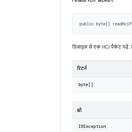
public byte[] readHci
डिवाइस से एक HCI पैकेट पढ़ें. 
रिटर्न
byte[]
थ्रो
IOException