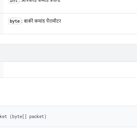
int
: ऑपकोड कमांड फ़ील्ड
byte
: बाकी कमांड पैरामीटर
ket (byte[] packet)