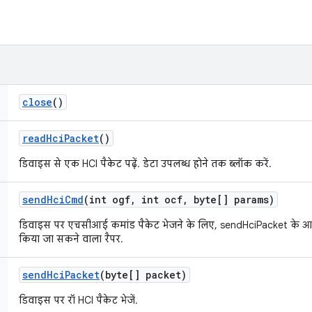
close
()
read
Hci
Packet
()
डिवाइस से एक HCI पैकेट पढ़ें. डेटा उपलब्ध होने तक ब्लॉक करें.
send
Hci
Cmd
(int ogf
,
int ocf
,
byte[] params)
डिवाइस पर एचसीआई कमांड पैकेट भेजने के लिए, sendHciPacket के आ
किया जा सकने वाला रैपर.
send
Hci
Packet
(byte[] packet)
डिवाइस पर रॉ HCI पैकेट भेजें.