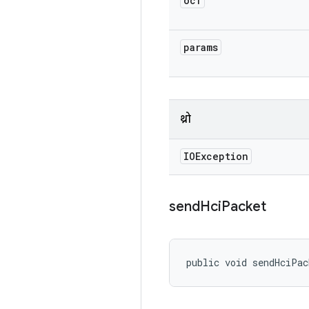
ocf
params
थ्रो
IOException
send
Hci
Packet
public void sendHciPac