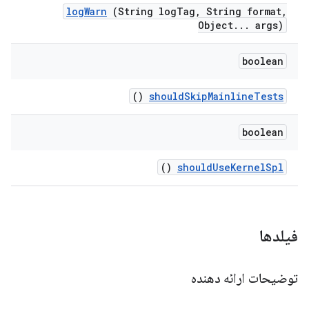
log
Warn
(String log
Tag
,
String format
,
Object
.
.
.
args)
boolean
()
should
Skip
Mainline
Tests
boolean
()
should
Use
Kernel
Spl
فیلدها
توضیحات ارائه دهنده