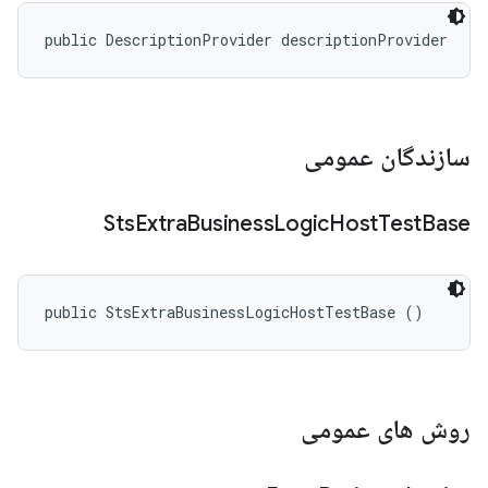
public DescriptionProvider descriptionProvider
سازندگان عمومی
Sts
Extra
Business
Logic
Host
Test
Base
public StsExtraBusinessLogicHostTestBase ()
روش های عمومی