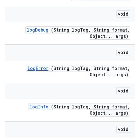
void
log
Debug
(String log
Tag
,
String format
,
Object
.
.
.
args)
void
log
Error
(String log
Tag
,
String format
,
Object
.
.
.
args)
void
log
Info
(String log
Tag
,
String format
,
Object
.
.
.
args)
void