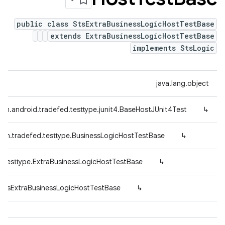
public class StsExtraBusinessLogicHostTestBase
extends ExtraBusinessLogicHostTestBase
implements StsLogic
java.lang.object
om.android.tradefed.testtype.junit4.BaseHostJUnit4Test
↳
mon.tradefed.testtype.BusinessLogicHostTestBase
↳
d.testtype.ExtraBusinessLogicHostTestBase
↳
.StsExtraBusinessLogicHostTestBase
↳