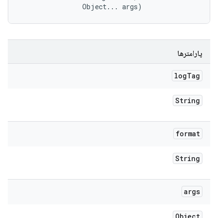
                Object... args)
پارامترها
log
Tag
String
format
String
args
Object