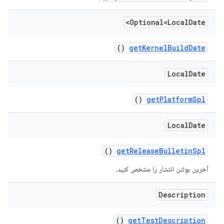
Optional<Local
Date>
()
get
Kernel
Build
Date
Local
Date
()
get
Platform
Spl
Local
Date
()
get
Release
Bulletin
Spl
آخرین بولتن انتشار را مشخص کنید.
Description
()
get
Test
Description