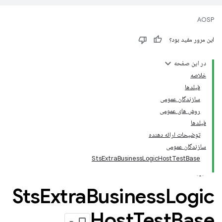
AOSP
این مرور مفید بود؟
در این صفحه
خلاصه
فیلدها
سازندگان عمومی
روش های عمومی
فیلدها
توضیحات ارائه دهنده
سازندگان عمومی
StsExtraBusinessLogicHostTestBase
Sts
Extra
Business
Logic
Host
Test
Base