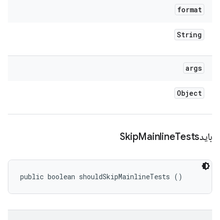
format
String
args
Object
بایدSkip
Tests
Mainline
public boolean shouldSkipMainlineTests ()