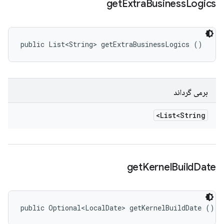
get
Extra
Business
Logics
public List<String> getExtraBusinessLogics ()
برمی گرداند
List<String>
get
Kernel
Build
Date
public Optional<LocalDate> getKernelBuildDate ()