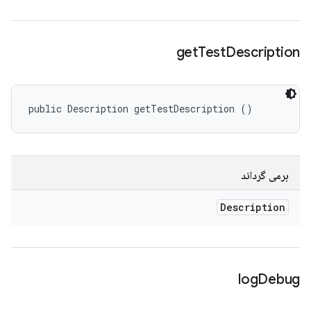
get
Test
Description
public Description getTestDescription ()
برمی گرداند
Description
log
Debug