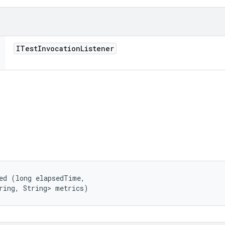
ITest
Invocation
Listener
ed (long elapsedTime, 

ring, String> metrics)