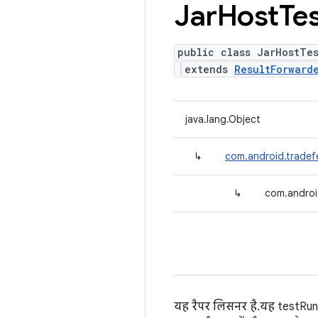
Jar
Host
Te
public class JarHostTes
extends
ResultForward
java.lang.Object
↳
com.android.tradefe
↳
com.androi
यह रैपर लिसनर है. यह testRu