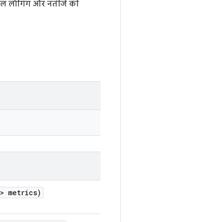
ंसोल लॉगिंग और नतीजे की
> metrics)