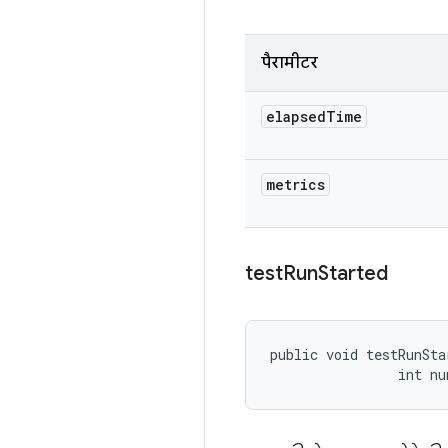
पैरामीटर
elapsed
Time
metrics
test
Run
Started
public void testRunSta
                int n