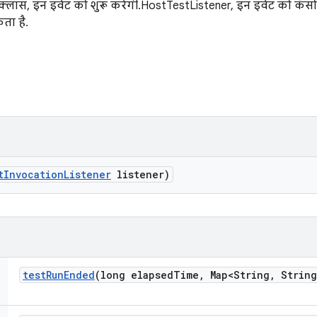
्ट क्लास, इन इवेंट को शुरू करेगी. HostTestListener, इन इवेंट को क
ता है.
t
Invocation
Listener
listener)
test
Run
Ended
(long elapsed
Time
,
Map<String
,
String