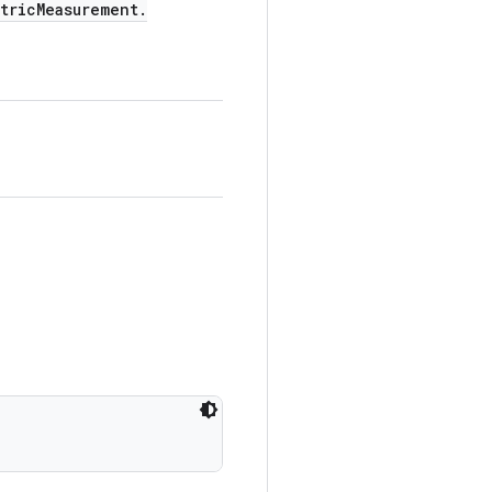
tric
Measurement
.