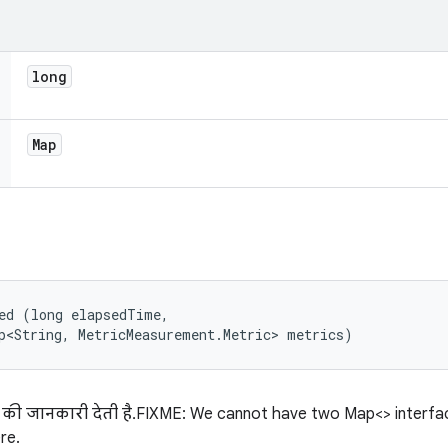
long
Map
ed (long elapsedTime, 

p<String, MetricMeasurement.Metric> metrics)
ने की जानकारी देती है. FIXME: We cannot have two Map<> interfac
re.