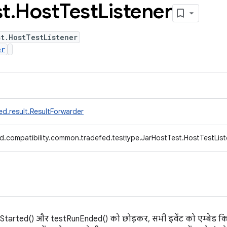
st
.
Host
Test
Listener
t.HostTestListener
er
d.result.ResultForwarder
d.compatibility.common.tradefed.testtype.JarHostTest.HostTestList
nStarted() और testRunEnded() को छोड़कर, सभी इवेंट को एम्बेड क