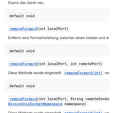
Starte das Gerät neu.
default void
remove
Forward
(int local
Port)
Entfernt eine Portweiterleitung zwischen einem lokalen und ei
default void
remove
Forward
(int local
Port
,
int remote
Port)
removeForward(int)
Diese Methode wurde eingestellt.
verw
default void
remove
Forward
(int local
Port
,
String remote
Socket
Device
Unix
Socket
Namespace
namespace)
removeForward(int)