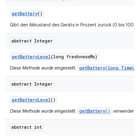
get
Battery
()
Gibt den Akkustand des Geräts in Prozent zurück (0 bis 100 %
abstract Integer
get
Battery
Level
(long freshness
Ms)
getBattery(long,TimeUn
Diese Methode wurde eingestellt.
abstract Integer
get
Battery
Level
()
getBattery()
Diese Methode wurde eingestellt.
verwenden
abstract int