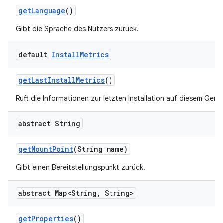
get
Language
()
Gibt die Sprache des Nutzers zurück.
default
Install
Metrics
get
Last
Install
Metrics
()
Ruft die Informationen zur letzten Installation auf diesem Gerät
abstract String
get
Mount
Point
(String name)
Gibt einen Bereitstellungspunkt zurück.
abstract Map<String
,
String>
get
Properties
()