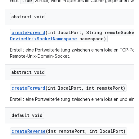
true
Gibt
zurück, wenn Properties im Cache gespeichert wur
abstract void
create
Forward
(int local
Port
,
String remote
Socket
Device
Unix
Socket
Namespace
namespace)
Erstellt eine Portweiterleitung zwischen einem lokalen TCP-Por
Remote-Unix-Domain-Socket.
abstract void
create
Forward
(int local
Port
,
int remote
Port)
Erstellt eine Portweiterleitung zwischen einem lokalen und ein
default void
create
Reverse
(int remote
Port
,
int local
Port)