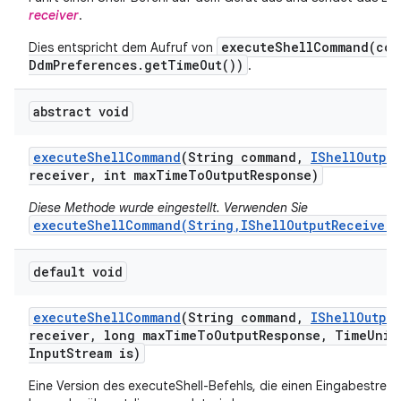
receiver
.
executeShellCommand(com
Dies entspricht dem Aufruf von
DdmPreferences.getTimeOut())
.
abstract void
execute
Shell
Command
(String command
,
IShell
Output
receiver
,
int max
Time
To
Output
Response)
Diese Methode wurde eingestellt. Verwenden Sie
executeShellCommand(String,IShellOutputReceiver,
default void
execute
Shell
Command
(String command
,
IShell
Output
receiver
,
long max
Time
To
Output
Response
,
Time
Unit
Input
Stream is)
Eine Version des executeShell-Befehls, die einen Eingabestr