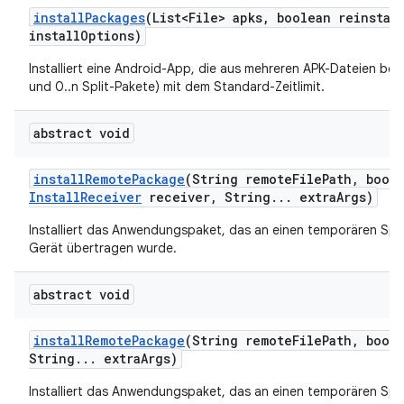
install
Packages
(List<File> apks
,
boolean reinstal
install
Options)
Installiert eine Android-App, die aus mehreren APK-Dateien be
und 0..n Split-Pakete) mit dem Standard-Zeitlimit.
abstract void
install
Remote
Package
(String remote
File
Path
,
boole
Install
Receiver
receiver
,
String
.
.
.
extra
Args)
Installiert das Anwendungspaket, das an einen temporären Spe
Gerät übertragen wurde.
abstract void
install
Remote
Package
(String remote
File
Path
,
boole
String
.
.
.
extra
Args)
Installiert das Anwendungspaket, das an einen temporären Spe