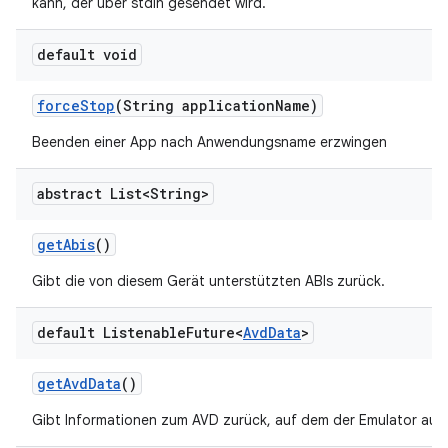
kann, der über stdin gesendet wird.
default void
force
Stop
(String application
Name)
Beenden einer App nach Anwendungsname erzwingen
abstract List<String>
get
Abis
()
Gibt die von diesem Gerät unterstützten ABIs zurück.
default Listenable
Future<
Avd
Data
>
get
Avd
Data
()
Gibt Informationen zum AVD zurück, auf dem der Emulator ausg