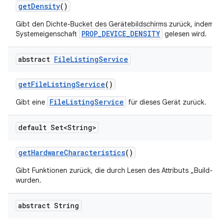
get
Density
()
Gibt den Dichte-Bucket des Gerätebildschirms zurück, indem d
PROP_DEVICE_DENSITY
Systemeigenschaft
gelesen wird.
abstract
File
Listing
Service
get
File
Listing
Service
()
FileListingService
Gibt eine
für dieses Gerät zurück.
default Set<String>
get
Hardware
Characteristics
()
Gibt Funktionen zurück, die durch Lesen des Attributs „Build-
wurden.
abstract String