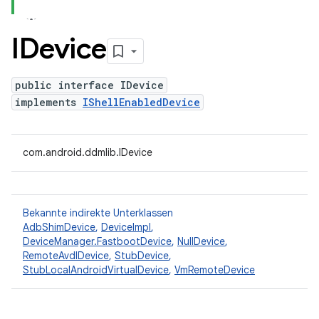
IDevice
public interface IDevice
implements
IShellEnabledDevice
com.android.ddmlib.IDevice
Bekannte indirekte Unterklassen
AdbShimDevice
,
DeviceImpl
,
DeviceManager.FastbootDevice
,
NullDevice
,
RemoteAvdIDevice
,
StubDevice
,
StubLocalAndroidVirtualDevice
,
VmRemoteDevice