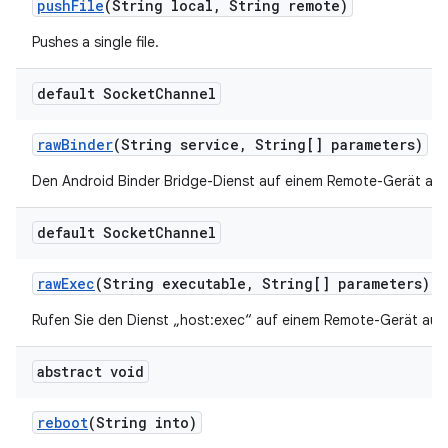
push
File
(String local
,
String remote)
Pushes a single file.
default Socket
Channel
raw
Binder
(String service
,
String[] parameters)
Den Android Binder Bridge-Dienst auf einem Remote-Gerät auf
default Socket
Channel
raw
Exec
(String executable
,
String[] parameters)
Rufen Sie den Dienst „host:exec“ auf einem Remote-Gerät auf.
abstract void
reboot
(String into)