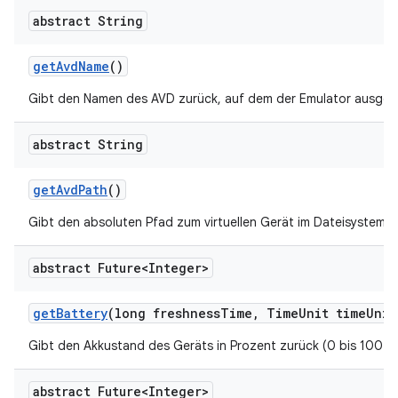
abstract String
get
Avd
Name
()
Gibt den Namen des AVD zurück, auf dem der Emulator ausgefü
abstract String
get
Avd
Path
()
Gibt den absoluten Pfad zum virtuellen Gerät im Dateisystem z
abstract Future<Integer>
get
Battery
(long freshness
Time
,
Time
Unit time
Unit
Gibt den Akkustand des Geräts in Prozent zurück (0 bis 100 %
abstract Future<Integer>