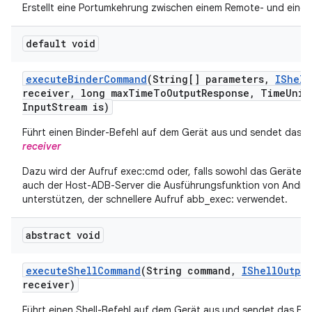
Erstellt eine Portumkehrung zwischen einem Remote- und einem 
default void
execute
Binder
Command
(String[] parameters
,
IShell
receiver
,
long max
Time
To
Output
Response
,
Time
Unit
Input
Stream is)
Führt einen Binder-Befehl auf dem Gerät aus und sendet das E
receiver
Dazu wird der Aufruf exec:cmd
oder, falls sowohl das Geräteb
auch der Host-ADB-Server die Ausführungsfunktion von Androi
unterstützen, der schnellere Aufruf abb_exec:
verwendet.
abstract void
execute
Shell
Command
(String command
,
IShell
Output
receiver)
Führt einen Shell-Befehl auf dem Gerät aus und sendet das Erg