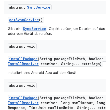
abstract
Sync
Service
get
Sync
Service
()
SyncService
Gibt ein
-Objekt zurück, um Dateien auf das G
oder vom Gerät abzurufen.
abstract void
install
Package
(String package
File
Path
,
boolean re
Install
Receiver
receiver
,
String
.
.
.
extra
Args)
Installiert eine Android-App auf dem Gerät.
abstract void
install
Package
(String package
File
Path
,
boolean re
Install
Receiver
receiver
,
long max
Timeout
,
long m
Response
,
Time
Unit max
Time
Units
,
String
.
.
.
extra
A