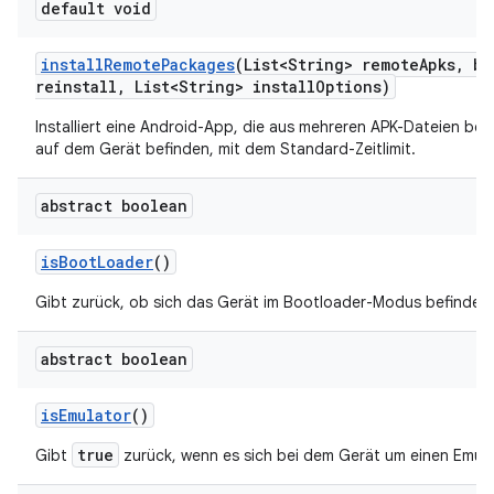
default void
install
Remote
Packages
(List<String> remote
Apks
,
bo
reinstall
,
List<String> install
Options)
Installiert eine Android-App, die aus mehreren APK-Dateien beste
auf dem Gerät befinden, mit dem Standard-Zeitlimit.
abstract boolean
is
Boot
Loader
()
Gibt zurück, ob sich das Gerät im Bootloader-Modus befindet.
abstract boolean
is
Emulator
()
true
Gibt
zurück, wenn es sich bei dem Gerät um einen Emula