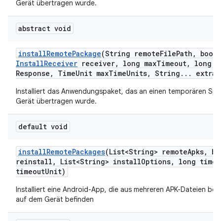
Gerät übertragen wurde.
abstract void
install
Remote
Package
(String remote
File
Path
,
boole
Install
Receiver
receiver
,
long max
Timeout
,
long m
Response
,
Time
Unit max
Time
Units
,
String
.
.
.
extra
A
Installiert das Anwendungspaket, das an einen temporären Spe
Gerät übertragen wurde.
default void
install
Remote
Packages
(List<String> remote
Apks
,
bo
reinstall
,
List<String> install
Options
,
long timeo
timeout
Unit)
Installiert eine Android-App, die aus mehreren APK-Dateien beste
auf dem Gerät befinden