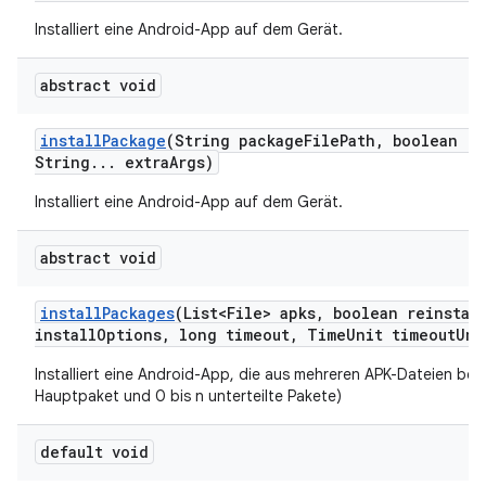
Installiert eine Android-App auf dem Gerät.
abstract void
install
Package
(String package
File
Path
,
boolean re
String
.
.
.
extra
Args)
Installiert eine Android-App auf dem Gerät.
abstract void
install
Packages
(List<File> apks
,
boolean reinstal
install
Options
,
long timeout
,
Time
Unit timeout
Uni
Installiert eine Android-App, die aus mehreren APK-Dateien bes
Hauptpaket und 0 bis n unterteilte Pakete)
default void