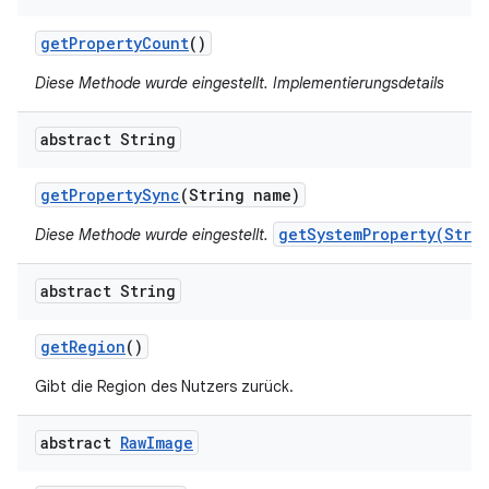
get
Property
Count
()
Diese Methode wurde eingestellt. Implementierungsdetails
abstract String
get
Property
Sync
(String name)
getSystemProperty(Stri
Diese Methode wurde eingestellt.
abstract String
get
Region
()
Gibt die Region des Nutzers zurück.
abstract
Raw
Image