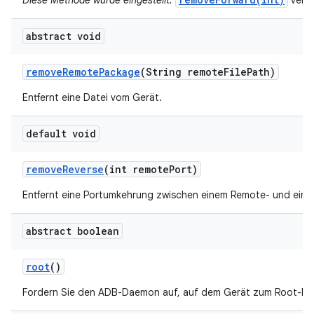
Diese Methode wurde eingestellt.
verw
abstract void
remove
Remote
Package
(String remote
File
Path)
Entfernt eine Datei vom Gerät.
default void
remove
Reverse
(int remote
Port)
Entfernt eine Portumkehrung zwischen einem Remote- und einem
abstract boolean
root
()
Fordern Sie den ADB-Daemon auf, auf dem Gerät zum Root-Nu