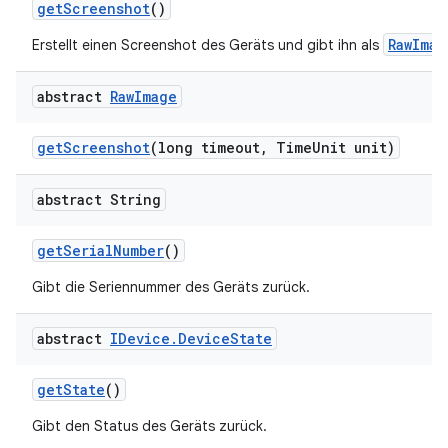
get
Screenshot
()
RawImag
Erstellt einen Screenshot des Geräts und gibt ihn als
abstract
Raw
Image
get
Screenshot
(long timeout
,
Time
Unit unit)
abstract String
get
Serial
Number
()
Gibt die Seriennummer des Geräts zurück.
abstract
IDevice
.
Device
State
get
State
()
Gibt den Status des Geräts zurück.