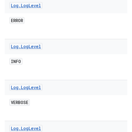
Log
.
Log
Level
ERROR
Log
.
Log
Level
INFO
Log
.
Log
Level
VERBOSE
Log
.
Log
Level