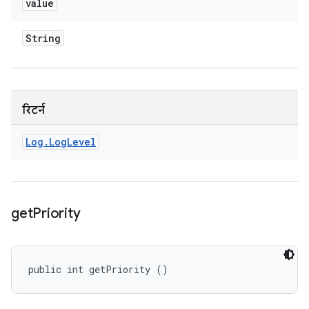
value
String
रिटर्न
Log
.
Log
Level
get
Priority
public int getPriority ()