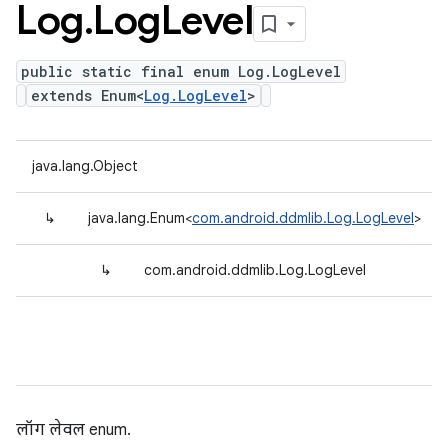
Log
.
Log
Level
public static final enum Log.LogLevel
extends Enum<
Log.LogLevel
>
java.lang.Object
↳
java.lang.Enum<
com.android.ddmlib.Log.LogLevel
>
↳
com.android.ddmlib.Log.LogLevel
लॉग लेवल enum.