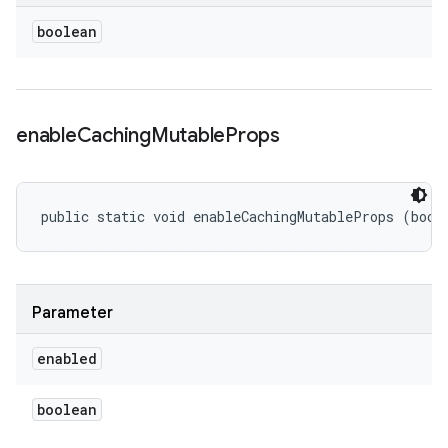
boolean
enable
Caching
Mutable
Props
public static void enableCachingMutableProps (bool
Parameter
enabled
boolean