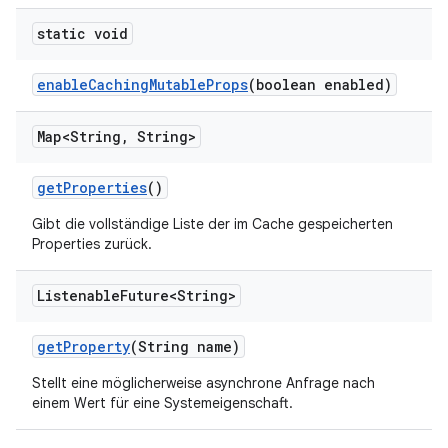
static void
enable
Caching
Mutable
Props
(boolean enabled)
Map<String
,
String>
get
Properties
()
Gibt die vollständige Liste der im Cache gespeicherten
Properties zurück.
Listenable
Future<String>
get
Property
(String name)
Stellt eine möglicherweise asynchrone Anfrage nach
einem Wert für eine Systemeigenschaft.