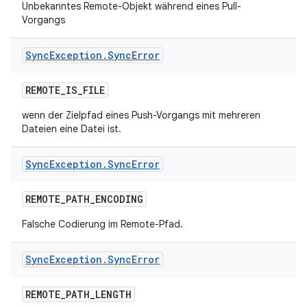
Unbekanntes Remote-Objekt während eines Pull-
Vorgangs
Sync
Exception
.
Sync
Error
REMOTE
_
IS
_
FILE
wenn der Zielpfad eines Push-Vorgangs mit mehreren
Dateien eine Datei ist.
Sync
Exception
.
Sync
Error
REMOTE
_
PATH
_
ENCODING
Falsche Codierung im Remote-Pfad.
Sync
Exception
.
Sync
Error
REMOTE
_
PATH
_
LENGTH