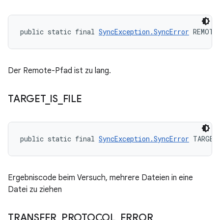
public static final 
SyncException.SyncError
 REMOTE
Der Remote-Pfad ist zu lang.
TARGET
_
IS
_
FILE
public static final 
SyncException.SyncError
 TARGET
Ergebniscode beim Versuch, mehrere Dateien in eine
Datei zu ziehen
TRANSFER
_
PROTOCOL
_
ERROR