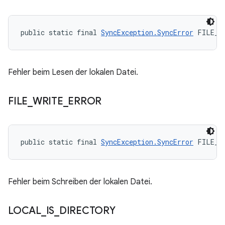
public static final 
SyncException.SyncError
 FILE_R
Fehler beim Lesen der lokalen Datei.
FILE
_
WRITE
_
ERROR
public static final 
SyncException.SyncError
 FILE_W
Fehler beim Schreiben der lokalen Datei.
LOCAL
_
IS
_
DIRECTORY