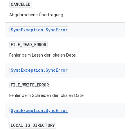
CANCELED
Abgebrochene Übertragung
Sync
Exception
.
Sync
Error
FILE
_
READ
_
ERROR
Fehler beim Lesen der lokalen Datei.
Sync
Exception
.
Sync
Error
FILE
_
WRITE
_
ERROR
Fehler beim Schreiben der lokalen Datei.
Sync
Exception
.
Sync
Error
LOCAL
_
IS
_
DIRECTORY