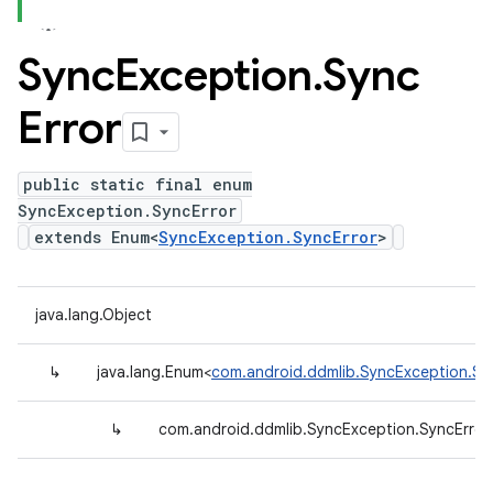
Sync
Exception
.
Sync
Error
public static final enum
SyncException.SyncError
extends Enum<
SyncException.SyncError
>
java.lang.Object
↳
java.lang.Enum<
com.android.ddmlib.SyncException.Sy
↳
com.android.ddmlib.SyncException.SyncError