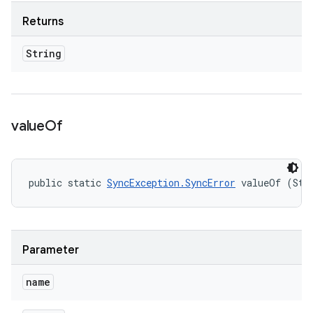
Returns
String
value
Of
public static 
SyncException.SyncError
 valueOf (Str
Parameter
name