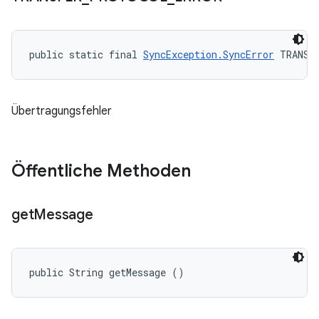
public static final 
SyncException.SyncError
 TRANSF
Übertragungsfehler
Öffentliche Methoden
get
Message
public String getMessage ()