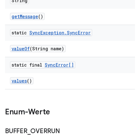
String
get
Message
()
static
Sync
Exception
.
Sync
Error
value
Of
(String name)
static final
Sync
Error[]
values
()
Enum-Werte
BUFFER
_
OVERRUN