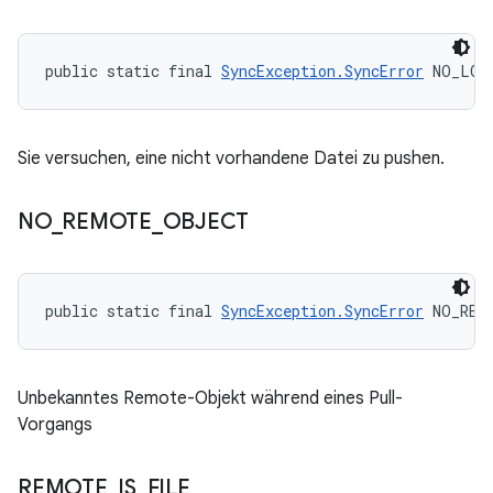
public static final 
SyncException.SyncError
 NO_LOC
Sie versuchen, eine nicht vorhandene Datei zu pushen.
NO
_
REMOTE
_
OBJECT
public static final 
SyncException.SyncError
 NO_REM
Unbekanntes Remote-Objekt während eines Pull-
Vorgangs
REMOTE
_
IS
_
FILE