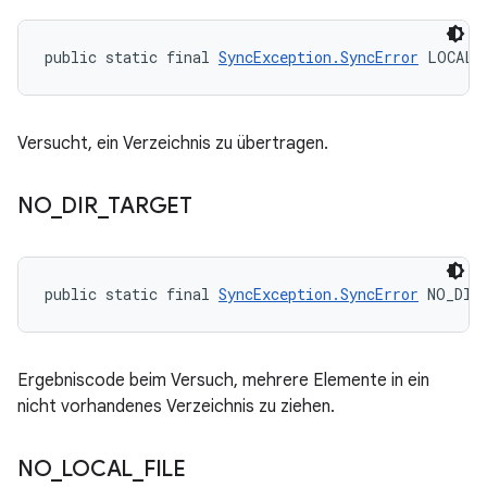
public static final 
SyncException.SyncError
 LOCAL_
Versucht, ein Verzeichnis zu übertragen.
NO
_
DIR
_
TARGET
public static final 
SyncException.SyncError
 NO_DIR
Ergebniscode beim Versuch, mehrere Elemente in ein
nicht vorhandenes Verzeichnis zu ziehen.
NO
_
LOCAL
_
FILE