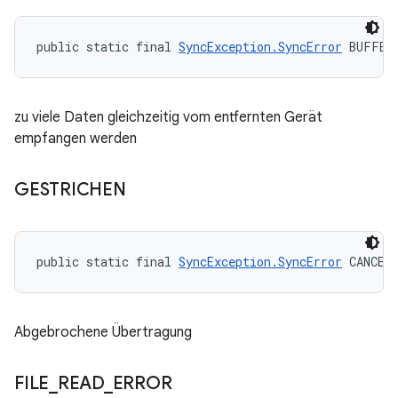
public static final 
SyncException.SyncError
 BUFFER
zu viele Daten gleichzeitig vom entfernten Gerät
empfangen werden
GESTRICHEN
public static final 
SyncException.SyncError
 CANCEL
Abgebrochene Übertragung
FILE
_
READ
_
ERROR