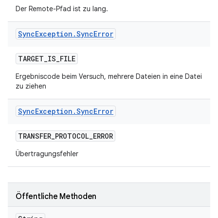
Der Remote-Pfad ist zu lang.
Sync
Exception
.
Sync
Error
TARGET
_
IS
_
FILE
Ergebniscode beim Versuch, mehrere Dateien in eine Datei
zu ziehen
Sync
Exception
.
Sync
Error
TRANSFER
_
PROTOCOL
_
ERROR
Übertragungsfehler
Öffentliche Methoden