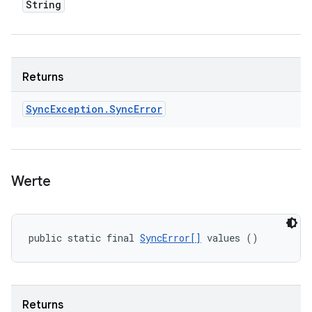
String
Returns
Sync
Exception
.
Sync
Error
Werte
public static final 
SyncError[]
 values ()
Returns