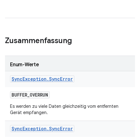
Zusammenfassung
Enum-Werte
Sync
Exception
.
Sync
Error
BUFFER
_
OVERRUN
Es werden zu viele Daten gleichzeitig vom entfernten
Gerät empfangen.
Sync
Exception
.
Sync
Error