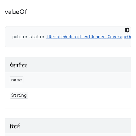
value
Of
public static 
IRemoteAndroidTestRunner.CoverageOut
पैरामीटर
name
String
रिटर्न