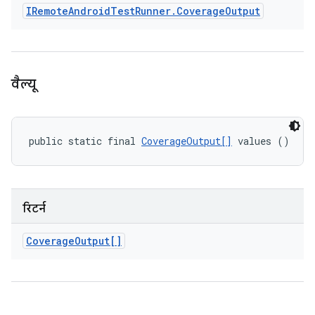
IRemote
Android
Test
Runner
.
Coverage
Output
वैल्यू
public static final 
CoverageOutput[]
 values ()
रिटर्न
Coverage
Output[]