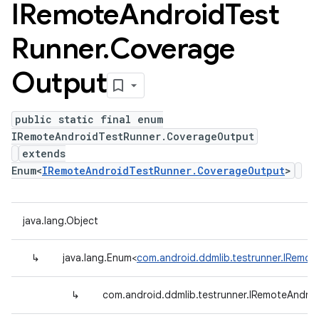
IRemote
Android
Test
Runner
.
Coverage
Output
public static final enum
IRemoteAndroidTestRunner.CoverageOutput
extends
Enum<
IRemoteAndroidTestRunner.CoverageOutput
>
java.lang.Object
↳
java.lang.Enum<
com.android.ddmlib.testrunner.IRemo
↳
com.android.ddmlib.testrunner.IRemoteAndro