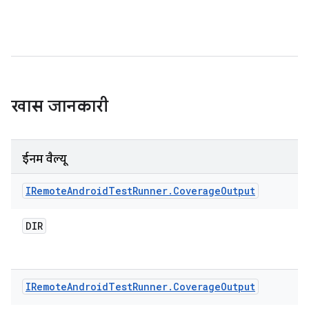
खास जानकारी
ईनम वैल्यू
IRemote
Android
Test
Runner
.
Coverage
Output
DIR
IRemote
Android
Test
Runner
.
Coverage
Output