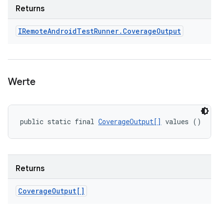
Returns
IRemote
Android
Test
Runner
.
Coverage
Output
Werte
public static final 
CoverageOutput[]
 values ()
Returns
Coverage
Output[]