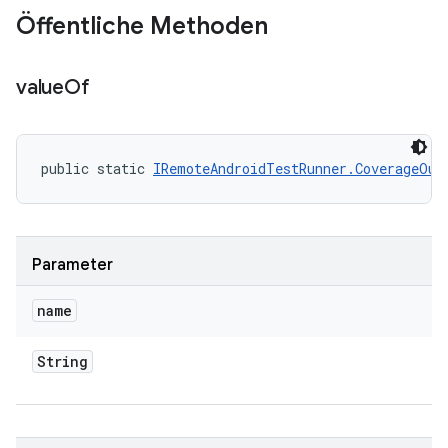
Öffentliche Methoden
value
Of
public static 
IRemoteAndroidTestRunner.CoverageOut
Parameter
name
String