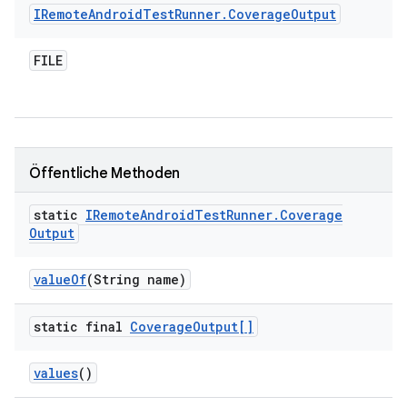
IRemote
Android
Test
Runner
.
Coverage
Output
FILE
Öffentliche Methoden
static
IRemote
Android
Test
Runner
.
Coverage
Output
value
Of
(String name)
static final
Coverage
Output[]
values
()