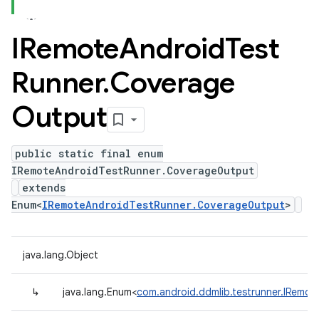
IRemote
Android
Test
Runner
.
Coverage
Output
public static final enum
IRemoteAndroidTestRunner.CoverageOutput
extends
Enum<
IRemoteAndroidTestRunner.CoverageOutput
>
java.lang.Object
↳
java.lang.Enum<
com.android.ddmlib.testrunner.IRemo