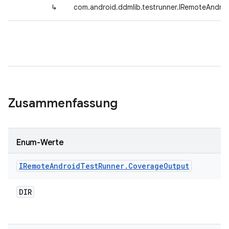
↳
com.android.ddmlib.testrunner.IRemoteAndro
Zusammenfassung
Enum-Werte
IRemote
Android
Test
Runner
.
Coverage
Output
DIR