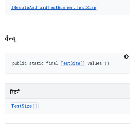
IRemote
Android
Test
Runner
.
Test
Size
वैल्यू
public static final 
TestSize[]
 values ()
रिटर्न
Test
Size[]