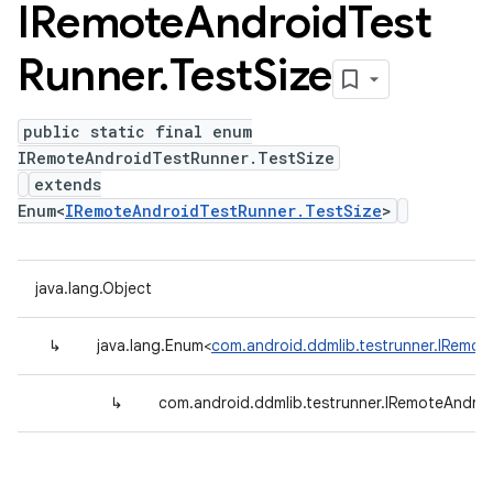
IRemote
Android
Test
Runner
.
Test
Size
public static final enum
IRemoteAndroidTestRunner.TestSize
extends
Enum<
IRemoteAndroidTestRunner.TestSize
>
java.lang.Object
↳
java.lang.Enum<
com.android.ddmlib.testrunner.IRemot
↳
com.android.ddmlib.testrunner.IRemoteAndroi