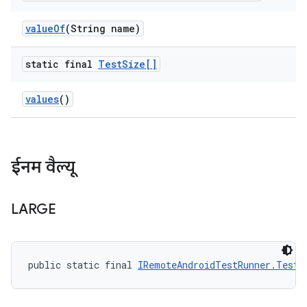
value
Of
(String name)
static final
Test
Size[]
values
()
ईनम वैल्यू
LARGE
public static final 
IRemoteAndroidTestRunner.TestS