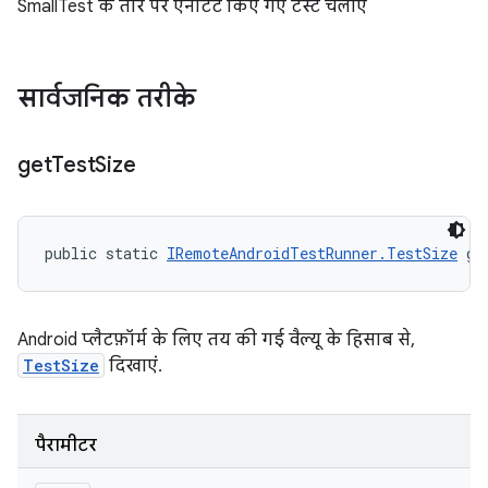
SmallTest के तौर पर एनोटेट किए गए टेस्ट चलाएं
सार्वजनिक तरीके
get
Test
Size
public static 
IRemoteAndroidTestRunner.TestSize
 ge
Android प्लैटफ़ॉर्म के लिए तय की गई वैल्यू के हिसाब से,
TestSize
दिखाएं.
पैरामीटर