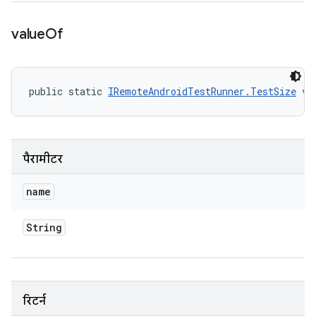
value
Of
public static 
IRemoteAndroidTestRunner.TestSize
 va
पैरामीटर
name
String
रिटर्न