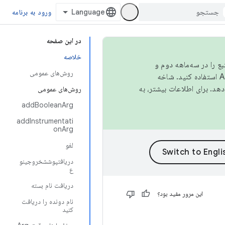
ورود به برنامه
در این صفحه
خلاصه
نبع را در سه‌ماهه دوم و
روش‌های عمومی
استفاده کنید. شاخه
روش‌های عمومی
addBooleanArg
addInstrumentati
onArg
لغو
دریافتپوششخروجینو
ع
دریافت نام بسته
این مرور مفید بود؟
نام دونده را دریافت
کنید