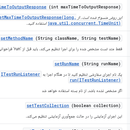
ime
To
Output
Response
(int max
Time
To
Output
Response)
etMaxTimeToOutputResponse(long,
این روش منسوخ شده است. از
java.util.concurrent.TimeUnit)
استفاده کنید.
set
Method
Name
(String class
Name
,
String test
Name)
فقط متد تست مشخص شده را برای اجرا تنظیم می‌کند. باید قبل از 'run' فراخوانی شود.
set
Run
Name
(String run
Name)
ITestRunListener
یک نام اجرای سفارشی تنظیم کنید تا در هنگام اجرا به
run(ITestRunListener)
اگر مشخص نشده باشد، از نام بسته استفاده خواهد شد
set
Test
Collection
(boolean collection)
این اجرای آزمایشی را در حالت جمع‌آوری آزمایشی تنظیم می‌کند.