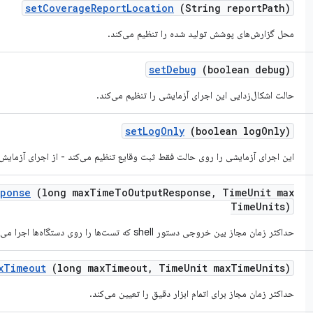
set
Coverage
Report
Location
(String report
Path)
محل گزارش‌های پوشش تولید شده را تنظیم می‌کند.
set
Debug
(boolean debug)
حالت اشکال‌زدایی این اجرای آزمایشی را تنظیم می‌کند.
set
Log
Only
(boolean log
Only)
این اجرای آزمایشی را روی حالت فقط ثبت وقایع تنظیم می‌کند - از اجرای آزمای
sponse
(long max
Time
To
Output
Response
,
Time
Unit max
Time
Units)
حداکثر زمان مجاز بین خروجی دستور shell که تست‌ها را روی دستگاه‌ها اجرا می‌کند، تنظیم می‌کند.
x
Timeout
(long max
Timeout
,
Time
Unit max
Time
Units)
حداکثر زمان مجاز برای اتمام ابزار دقیق را تعیین می‌کند.