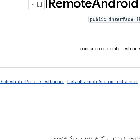
IRemote
Android
public interface I
com.android.ddmlib.testunn
OrchestratorRemoteTestRunner
،
DefaultRemoteAndroidTestRunner
روید از راه دور و گزارش نتیجه به یک شنونده.