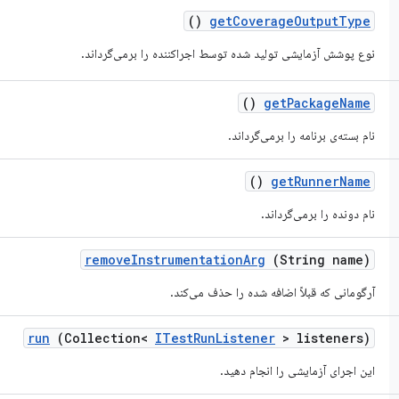
()
get
Coverage
Output
Type
نوع پوشش آزمایشی تولید شده توسط اجراکننده را برمی‌گرداند.
()
get
Package
Name
نام بسته‌ی برنامه را برمی‌گرداند.
()
get
Runner
Name
نام دونده را برمی‌گرداند.
remove
Instrumentation
Arg
(String name)
آرگومانی که قبلاً اضافه شده را حذف می‌کند.
run
(Collection<
ITest
Run
Listener
> listeners)
این اجرای آزمایشی را انجام دهید.