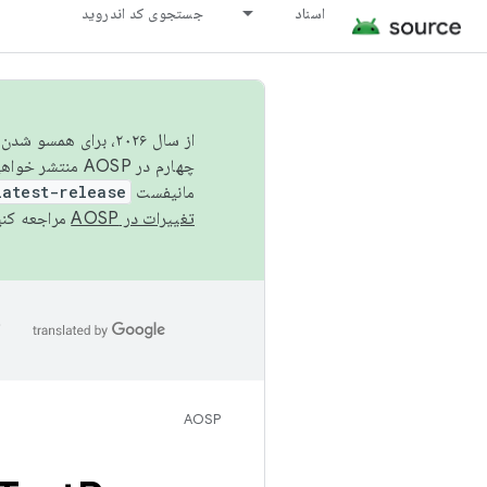
اسناد
جستجوی کد اندروید
از سال ۲۰۲۶، برای ه
چهارم در AOSP منتشر خواهیم کرد. برای ساخت و مشارکت در AOSP،
مانیفست
latest-release
تغییرات در AOSP
مراجعه کنی
ا
AOSP