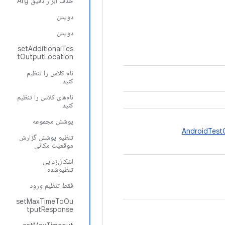
حذف ابزار دقیق Arg
دویدن
دویدن
setAdditionalTes
tOutputLocation
نام کلاس را تنظیم
کنید
نام‌های کلاس را تنظیم
کنید
پوشش مجموعه
AndroidTest
تنظیم پوشش گزارش
موقعیت مکانی
اشکال‌زدایی
تنظیم‌شده
فقط تنظیم ورود
setMaxTimeToOu
tputResponse