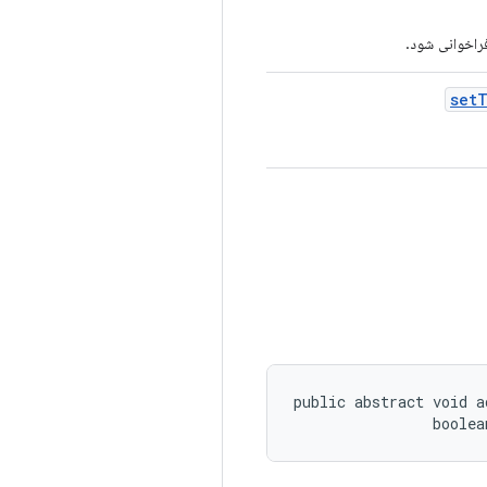
set
T
public abstract void a
                boolea