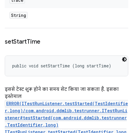
trace
String
set
Start
Time
public void setStartTime (long startTime)
इससे टेस्ट शुरू होने का समय सेट किया जा सकता है. इसका
इस्तेमाल
ERROR(ITestRunListener.testStarted(TestIdentifie
r,long)/com.android.ddmlib.testrunner.ITestRunLi
stener#testStarted(com.android.ddmlib.testrunner
.TestIdentifier,long)
ITestRunListener.testStarted(TestIdentifier,long