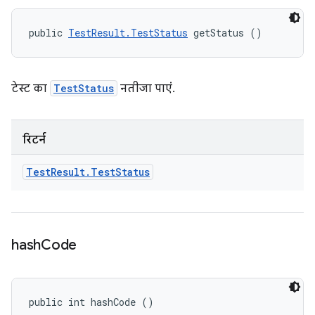
public 
TestResult.TestStatus
 getStatus ()
टेस्ट का
TestStatus
नतीजा पाएं.
रिटर्न
Test
Result
.
Test
Status
hash
Code
public int hashCode ()