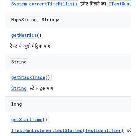
System.currentTimeMillis()
ITestRunLi
इवेंट मिलने का
Map<String
,
String>
get
Metrics
()
टेस्ट से जुड़ी मेट्रिक पाएं.
String
get
Stack
Trace
()
String
स्टैक ट्रेस पाएं.
long
get
Start
Time
()
ITestRunListener.testStarted(TestIdentifier)
इवेंट