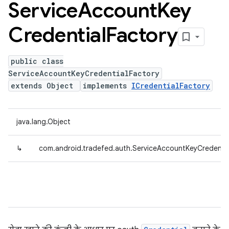
Service
Account
Key
Credential
Factory
public class
ServiceAccountKeyCredentialFactory
extends Object
implements
ICredentialFactory
java.lang.Object
↳
com.android.tradefed.auth.ServiceAccountKeyCredentia