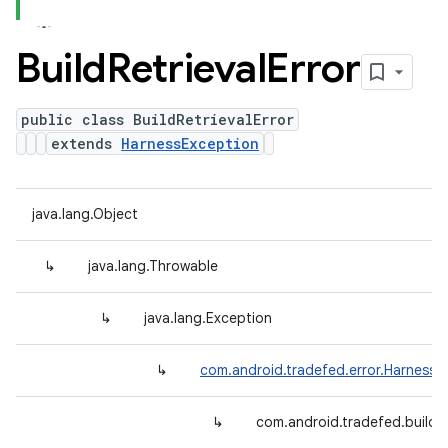
Build
Retrieval
Error
public class BuildRetrievalError
extends
HarnessException
java.lang.Object
↳
java.lang.Throwable
↳
java.lang.Exception
↳
com.android.tradefed.error.HarnessE
↳
com.android.tradefed.build.B