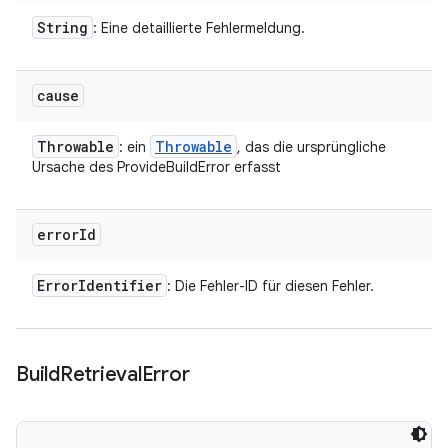
String
: Eine detaillierte Fehlermeldung.
cause
Throwable
Throwable
: ein
, das die ursprüngliche
Ursache des ProvideBuildError erfasst
error
Id
Error
Identifier
: Die Fehler-ID für diesen Fehler.
Build
Retrieval
Error