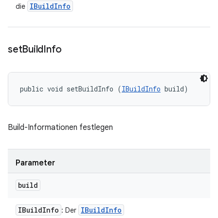
IBuild
Info
die
set
Build
Info
public void setBuildInfo (
IBuildInfo
 build)
Build-Informationen festlegen
Parameter
build
IBuild
Info
IBuild
Info
: Der