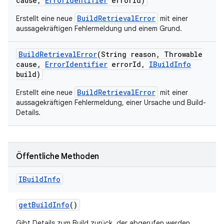
cause
,
Error
Identifier
error
Id)
BuildRetrievalError
Erstellt eine neue
mit einer
aussagekräftigen Fehlermeldung und einem Grund.
Build
Retrieval
Error
(String reason
,
Throwable
cause
,
Error
Identifier
error
Id
,
IBuild
Info
build)
BuildRetrievalError
Erstellt eine neue
mit einer
aussagekräftigen Fehlermeldung, einer Ursache und Build-
Details.
Öffentliche Methoden
IBuild
Info
get
Build
Info
()
Gibt Details zum Build zurück, der abgerufen werden