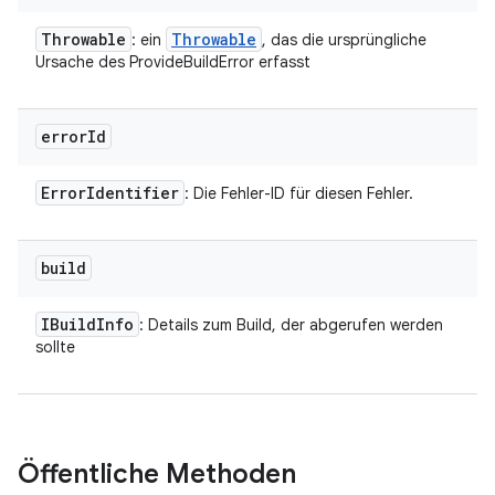
Throwable
Throwable
: ein
, das die ursprüngliche
Ursache des ProvideBuildError erfasst
error
Id
Error
Identifier
: Die Fehler-ID für diesen Fehler.
build
IBuild
Info
: Details zum Build, der abgerufen werden
sollte
Öffentliche Methoden