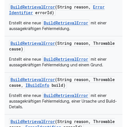
Build
Retrieval
Error
(String reason
,
Error
Identifier
error
Id)
BuildRetrievalError
Erstellt eine neue
mit einer
aussagekräftigen Fehlermeldung.
Build
Retrieval
Error
(String reason
,
Throwable
cause)
BuildRetrievalError
Erstellt eine neue
mit einer
aussagekräftigen Fehlermeldung und einem Grund.
Build
Retrieval
Error
(String reason
,
Throwable
cause
,
IBuild
Info
build)
BuildRetrievalError
Erstellt eine neue
mit einer
aussagekräftigen Fehlermeldung, einer Ursache und Build-
Details.
Build
Retrieval
Error
(String reason
,
Throwable