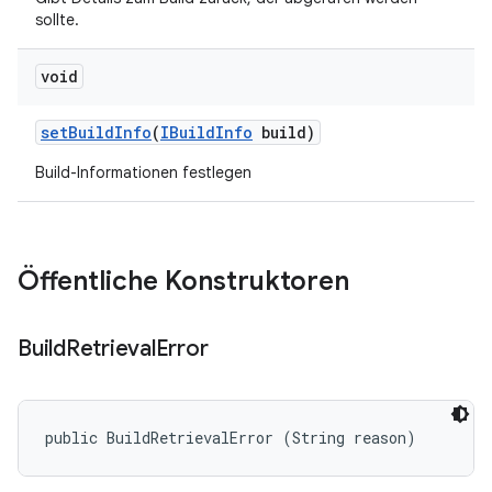
sollte.
void
set
Build
Info
(
IBuild
Info
build)
Build-Informationen festlegen
Öffentliche Konstruktoren
Build
Retrieval
Error
public BuildRetrievalError (String reason)