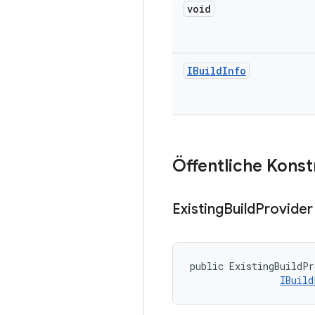
void
IBuild
Info
Öffentliche Kons
Existing
Build
Provider
public ExistingBuildPr
IBuild