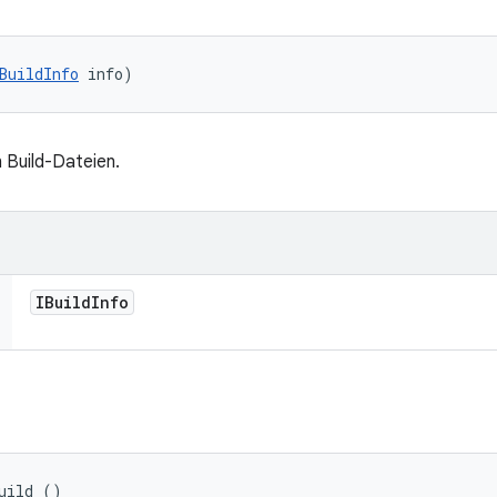
BuildInfo
 info)
 Build-Dateien.
IBuild
Info
uild ()