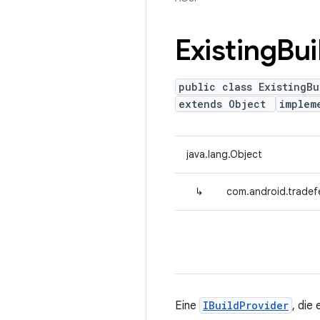
Existing
Bui
public class ExistingBu
extends Object
implem
java.lang.Object
↳
com.android.tradefe
Eine
IBuildProvider
, die