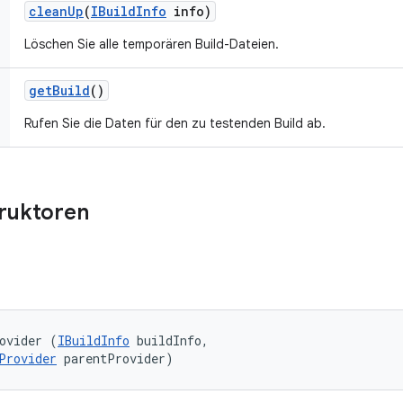
clean
Up
(
IBuild
Info
info)
Löschen Sie alle temporären Build-Dateien.
get
Build
()
Rufen Sie die Daten für den zu testenden Build ab.
truktoren
ovider (
IBuildInfo
 buildInfo, 

Provider
 parentProvider)