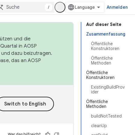
/
Anmelden
Auf dieser Seite
Zusammenfassung
tützen und die
Öffentliche
. Quartal in AOSP
Konstruktoren
 und dazu beizutragen.
Öffentliche
ease, das an AOSP
Methoden
Öffentliche
Konstruktoren
ExistingBuildProv
ider
Öffentliche
Methoden
buildNotTested
cleanUp
War das hilfreich?