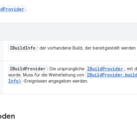
ldProvider
.
IBuild
Info
: der vorhandene Build, der bereitgestellt werden 
IBuild
Provider
IBuild
Provider
: Die ursprüngliche
, mit 
IBuild
Provider
.
buil
wurde. Muss für die Weiterleitung von
Info)
-Ereignissen angegeben werden.
oden