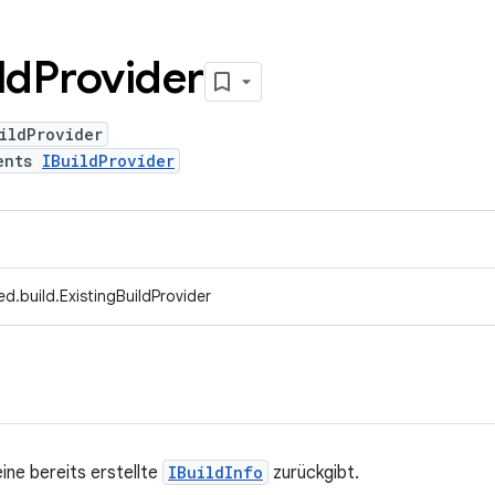
ld
Provider
ildProvider
ents
IBuildProvider
d.build.ExistingBuildProvider
 eine bereits erstellte
IBuildInfo
zurückgibt.