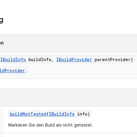
g
en
(
IBuild
Info
build
Info
,
IBuild
Provider
parent
Provider)
ldProvider
.
build
Not
Tested
(
IBuild
Info
info)
Markieren Sie den Build als nicht getestet.