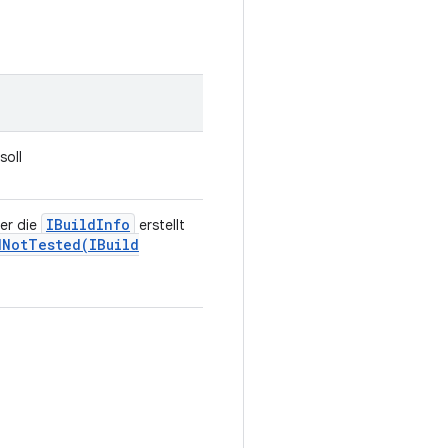
soll
IBuild
Info
der die
erstellt
dNotTested(
IBuild