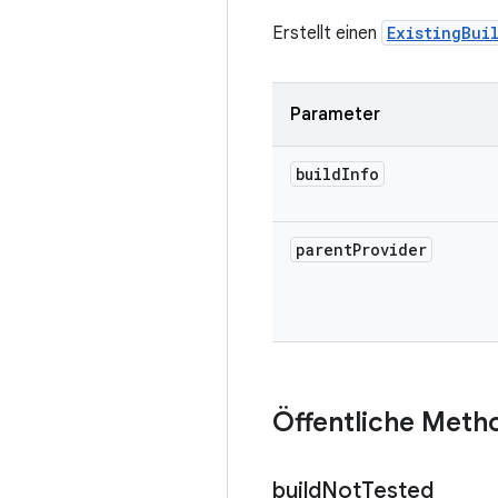
Erstellt einen
ExistingBui
Parameter
build
Info
parent
Provider
Öffentliche Meth
build
Not
Tested