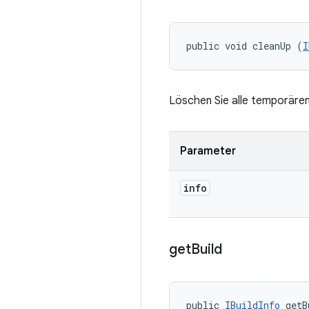
public void cleanUp (
I
Löschen Sie alle temporären
Parameter
info
get
Build
public 
IBuildInfo
 getB