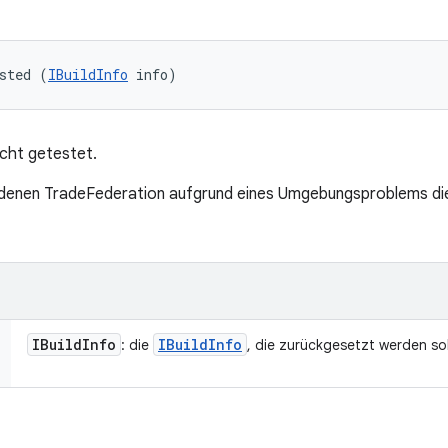
sted (
IBuildInfo
 info)
icht getestet.
in denen TradeFederation aufgrund eines Umgebungsproblems die
IBuild
Info
IBuild
Info
: die
, die zurückgesetzt werden sol