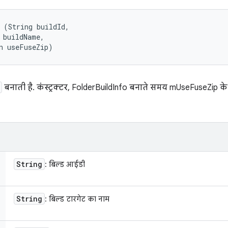
 (String buildId, 

 buildName, 

n useFuseZip)
बनाती है. कंस्ट्रक्टर, FolderBuildInfo बनाते समय mUseFuseZip के
String
: बिल्ड आईडी
String
: बिल्ड टारगेट का नाम