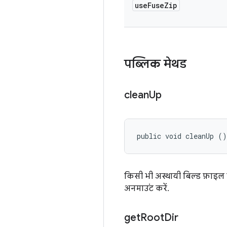
use
Fuse
Zip
पब्लिक मेथड
clean
Up
public void cleanUp ()
किसी भी अस्थायी बिल्ड फ़ाइल क
अनमाउंट करें.
get
Root
Dir