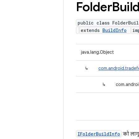
Folder
Buil
public class FolderBuil
extends
BuildInfo
im
java.lang.Object
↳
com.android.tradefe
↳
com.android
IFolderBuildInfo
को लागू