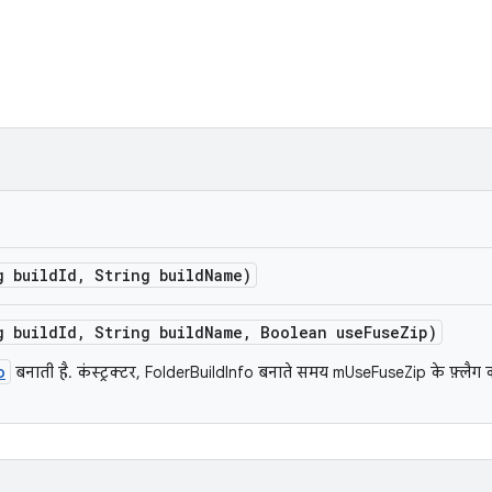
g build
Id
,
String build
Name)
g build
Id
,
String build
Name
,
Boolean use
Fuse
Zip)
o
बनाती है. कंस्ट्रक्टर, FolderBuildInfo बनाते समय mUseFuseZip के फ़्लैग