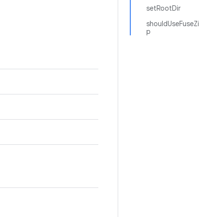
setRootDir
shouldUseFuseZi
p