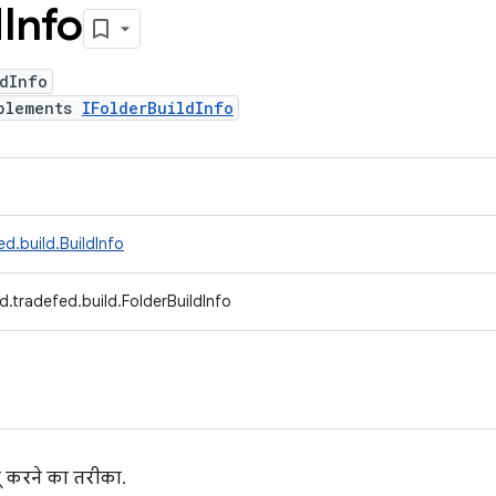
d
Info
dInfo
plements
IFolderBuildInfo
d.build.BuildInfo
.tradefed.build.FolderBuildInfo
 करने का तरीका.