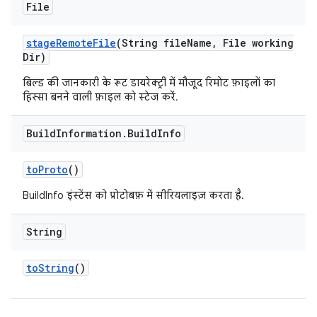
File
stage
Remote
File
(String file
Name
,
File working
Dir)
बिल्ड की जानकारी के रूट डायरेक्ट्री में मौजूद रिमोट फ़ाइलों का
हिस्सा बनने वाली फ़ाइल को स्टेज करें.
Build
Information
.
Build
Info
to
Proto
()
BuildInfo इंस्टेंस को प्रोटोबफ़ में सीरियलाइज़ करता है.
String
to
String
()