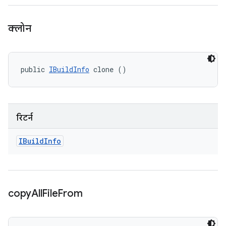
क्लोन
public 
IBuildInfo
 clone ()
रिटर्न
IBuild
Info
copy
All
File
From