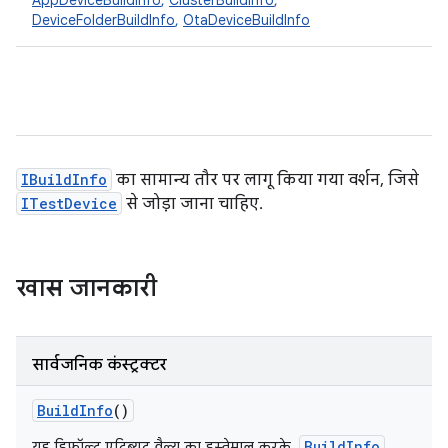
AppDeviceBuildInfo
,
ClusterBuildInfo
,
DeviceFolderBuildInfo
,
OtaDeviceBuildInfo
IBuildInfo
का सामान्य तौर पर लागू किया गया वर्शन, जिसे
ITestDevice
से जोड़ा जाना चाहिए.
खास जानकारी
सार्वजनिक कंस्ट्रक्टर
Build
Info
()
BuildInfo
यह डिफ़ॉल्ट एट्रिब्यूट वैल्यू का इस्तेमाल करके,