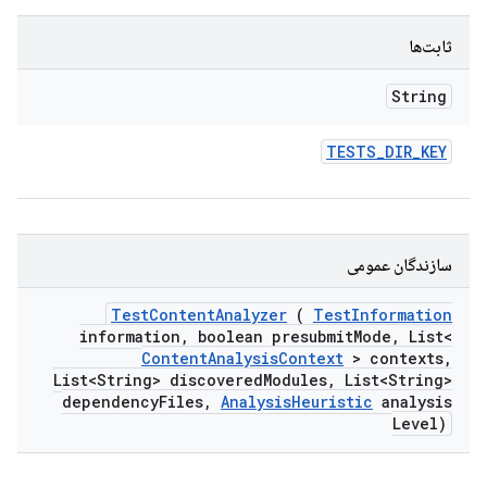
ثابت‌ها
String
TESTS
_
DIR
_
KEY
سازندگان عمومی
Test
Content
Analyzer
(
Test
Information
information
,
boolean presubmit
Mode
,
List<
Content
Analysis
Context
> contexts
,
List<String> discovered
Modules
,
List<String>
dependency
Files
,
Analysis
Heuristic
analysis
Level)