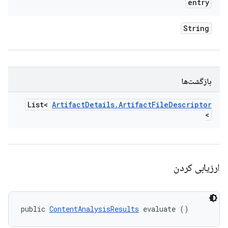
entry
String
بازگشت‌ها
List<
Artifact
Details
.
Artifact
File
Descriptor
>
ارزیابی کردن
public 
ContentAnalysisResults
 evaluate ()