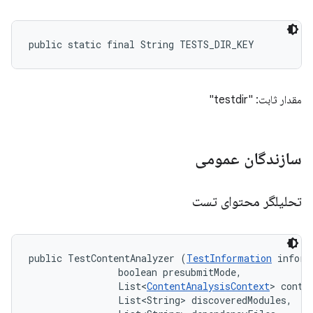
public static final String TESTS_DIR_KEY
مقدار ثابت: "testdir"
سازندگان عمومی
تحلیلگر محتوای تست
public TestContentAnalyzer (
TestInformation
 inform
                boolean presubmitMode, 

                List<
ContentAnalysisContext
> contex
                List<String> discoveredModules, 
