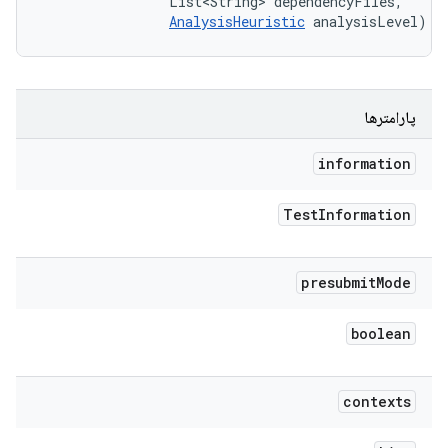
                List<String> dependencyFiles, 

AnalysisHeuristic
 analysisLevel)
پارامترها
information
Test
Information
presubmit
Mode
boolean
contexts