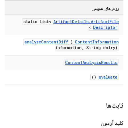
روش‌های عمومی
static List<
Artifact
Details
.
Artifact
File
>
Descriptor
analyze
Content
Diff
(
Content
Information
information
,
String entry)
Content
Analysis
Results
()
evaluate
ثابت‌ها
کلید آزمون