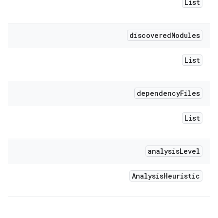
List
discovered
Modules
List
dependency
Files
List
analysis
Level
Analysis
Heuristic