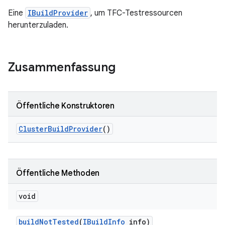
Eine
IBuildProvider
, um TFC-Testressourcen
herunterzuladen.
Zusammenfassung
Öffentliche Konstruktoren
Cluster
Build
Provider
()
Öffentliche Methoden
void
build
Not
Tested
(
IBuild
Info
info)