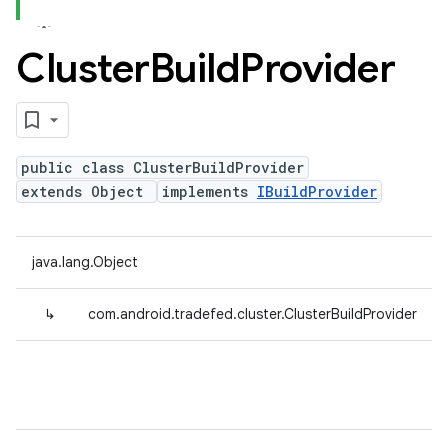
Cluster
Build
Provider
public class ClusterBuildProvider
extends Object
implements
IBuildProvider
java.lang.Object
↳
com.android.tradefed.cluster.ClusterBuildProvider