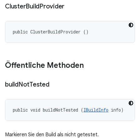
Cluster
Build
Provider
public ClusterBuildProvider ()
Öffentliche Methoden
build
Not
Tested
public void buildNotTested (
IBuildInfo
 info)
Markieren Sie den Build als nicht getestet.