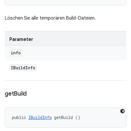
Löschen Sie alle temporären Build-Dateien.
Parameter
info
IBuild
Info
get
Build
public 
IBuildInfo
 getBuild ()