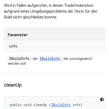
Wird in Fällen aufgerufen, in denen TradeFederation
aufgrund eines Umgebungsproblems die Tests für den
Build nicht abschließen konnte.
Parameter
info
IBuild
Info
IBuild
Info
: die
, die zurückgesetzt
werden soll
clean
Up
public void cleanUp (
IBuildInfo
 info)