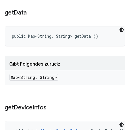
get
Data
public Map<String, String> getData ()
Gibt Folgendes zurück:
Map<String
,
String>
get
Device
Infos