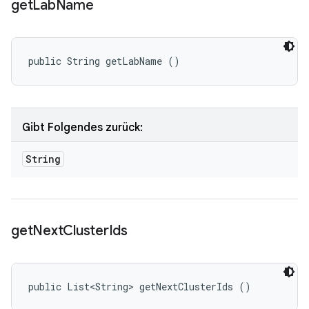
get
Lab
Name
public String getLabName ()
Gibt Folgendes zurück:
String
get
Next
Cluster
Ids
public List<String> getNextClusterIds ()