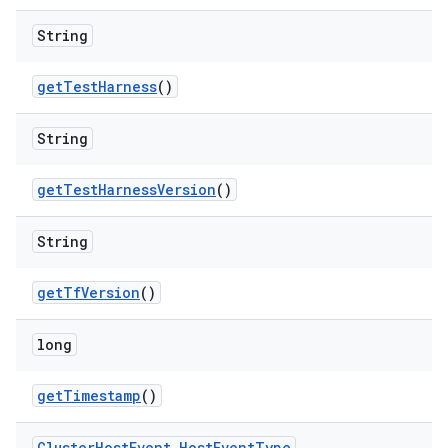
String
get
Test
Harness
()
String
get
Test
Harness
Version
()
String
get
Tf
Version
()
long
get
Timestamp
()
Cluster
Host
Event
.
Host
Event
Type