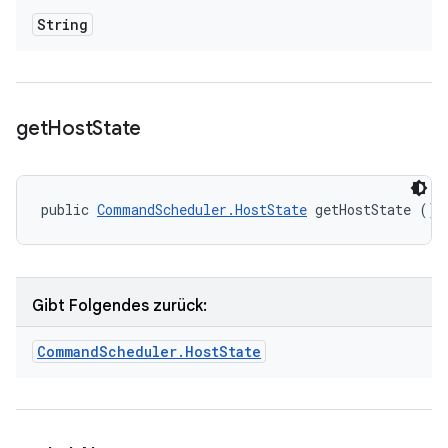
String
get
Host
State
public 
CommandScheduler.HostState
 getHostState ()
Gibt Folgendes zurück:
Command
Scheduler
.
Host
State