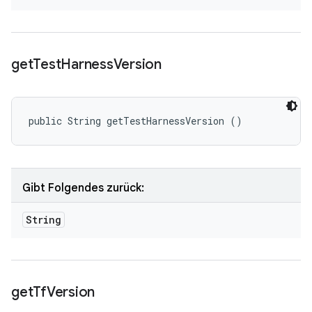
get
Test
Harness
Version
public String getTestHarnessVersion ()
Gibt Folgendes zurück:
String
get
Tf
Version