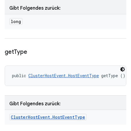
Gibt Folgendes zurück:
long
get
Type
public 
ClusterHostEvent.HostEventType
 getType ()
Gibt Folgendes zurück:
Cluster
Host
Event
.
Host
Event
Type