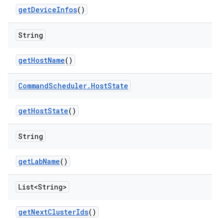
get
Device
Infos
()
String
get
Host
Name
()
Command
Scheduler
.
Host
State
get
Host
State
()
String
get
Lab
Name
()
List<String>
get
Next
Cluster
Ids
()