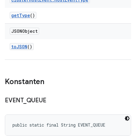
get
Type
()
JSONObject
to
JSON
()
Konstanten
EVENT
_
QUEUE
public static final String EVENT_QUEUE