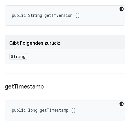
public String getTfVersion ()
Gibt Folgendes zurück:
String
get
Timestamp
public long getTimestamp ()