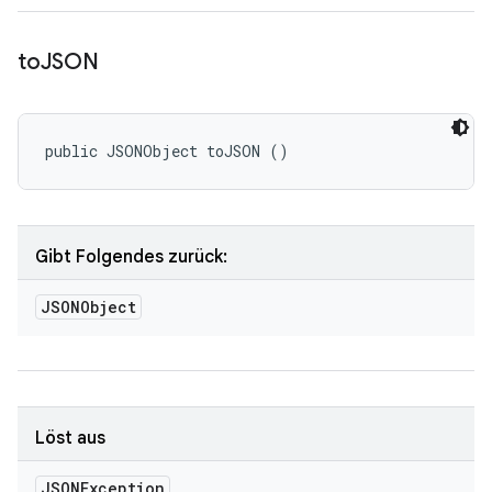
to
JSON
public JSONObject toJSON ()
Gibt Folgendes zurück:
JSONObject
Löst aus
JSONException