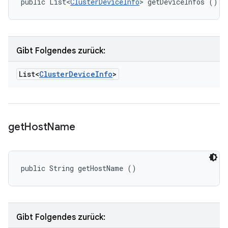
public List<
ClusterDeviceInfo
> getDeviceInfos ()
Gibt Folgendes zurück:
List<
Cluster
Device
Info
>
get
Host
Name
public String getHostName ()
Gibt Folgendes zurück: