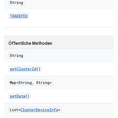
String
TRADEFED
Öffentliche Methoden
String
get
Cluster
Id
()
Map<String
,
String>
get
Data
()
List<
Cluster
Device
Info
>