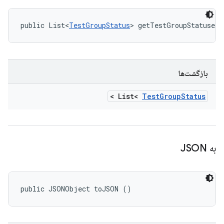
public List<
TestGroupStatus
> getTestGroupStatuses 
بازگشت‌ها
>
List<
Test
Group
Status
به JSON
public JSONObject toJSON ()