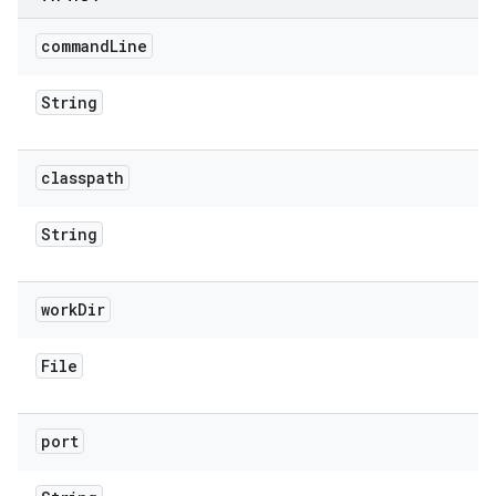
command
Line
String
classpath
String
work
Dir
File
port