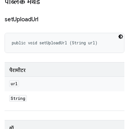
पब्लिक मेथड
set
Upload
Url
public void setUploadUrl (String url)
पैरामीटर
url
String
थ्रॉ