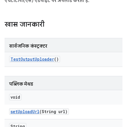
एचटीटीपी(एस) एंडपॉइंट पर अपलोड करता है.
खास जानकारी
सार्वजनिक कंस्ट्रक्टर
Test
Output
Uploader
()
पब्लिक मेथड
void
set
Upload
Url
(String url)
String