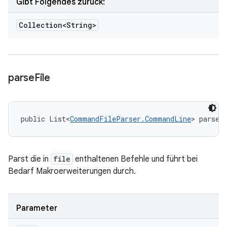
Gibt Folgendes zurück:
Collection<String>
parse
File
public List<
CommandFileParser.CommandLine
> parseF
Parst die in
file
enthaltenen Befehle und führt bei
Bedarf Makroerweiterungen durch.
Parameter