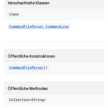
Verschachtelte Klassen
class
Command
File
Parser
.
Command
Line
Öffentliche Konstruktoren
Command
File
Parser
()
Öffentliche Methoden
Collection<String>