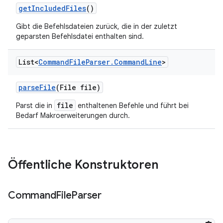
get
Included
Files
()
Gibt die Befehlsdateien zurück, die in der zuletzt
geparsten Befehlsdatei enthalten sind.
List<
Command
File
Parser
.
Command
Line
>
parse
File
(File file)
file
Parst die in
enthaltenen Befehle und führt bei
Bedarf Makroerweiterungen durch.
Öffentliche Konstruktoren
Command
File
Parser