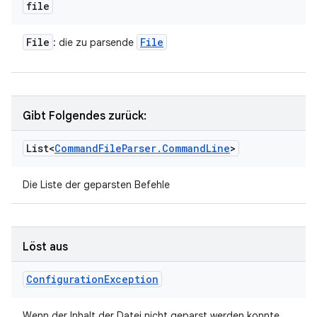
file
File
File
: die zu parsende
Gibt Folgendes zurück:
List<
Command
File
Parser
.
Command
Line
>
Die Liste der geparsten Befehle
Löst aus
Configuration
Exception
Wenn der Inhalt der Datei nicht geparst werden konnte