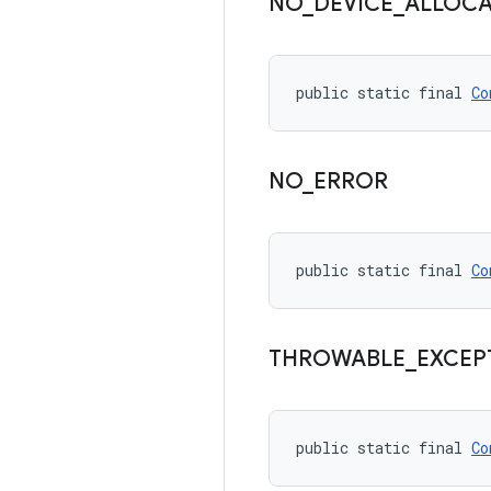
NO
_
DEVICE
_
ALLOC
public static final 
Co
NO
_
ERROR
public static final 
Co
THROWABLE
_
EXCEP
public static final 
Co