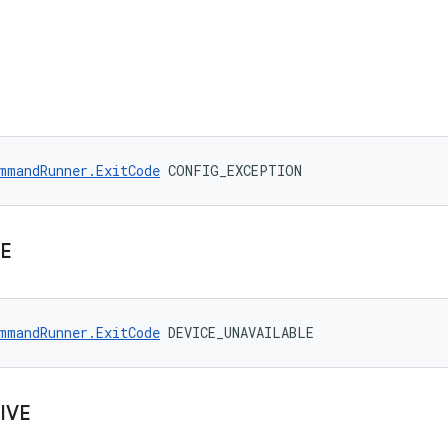
mmandRunner.ExitCode
 CONFIG_EXCEPTION
E
mmandRunner.ExitCode
 DEVICE_UNAVAILABLE
IVE