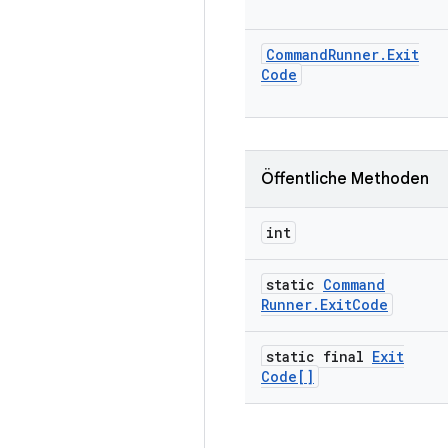
Command
Runner
.
Exit
Code
Öffentliche Methoden
int
static
Command
Runner
.
Exit
Code
static final
Exit
Code[]