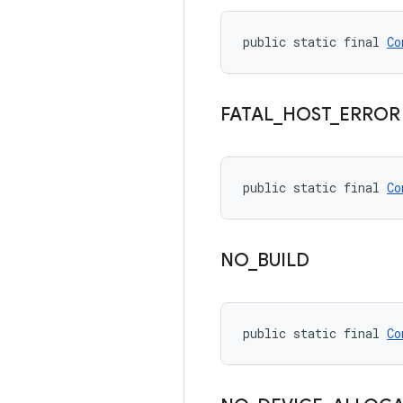
public static final 
Co
FATAL
_
HOST
_
ERROR
public static final 
Co
NO
_
BUILD
public static final 
Co