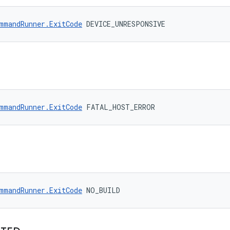
mmandRunner.ExitCode
 DEVICE_UNRESPONSIVE
mmandRunner.ExitCode
 FATAL_HOST_ERROR
mmandRunner.ExitCode
 NO_BUILD