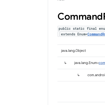
Command
public static final en
extends Enum<
CommandR
java.lang.Object
↳
java.lang.Enum<
com
↳
com.andro