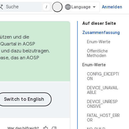
/
Anmelden
Auf dieser Seite
Zusammenfassung
tützen und die
Enum-Werte
. Quartal in AOSP
 und dazu beizutragen.
Öffentliche
Methoden
ease, das an AOSP
Enum-Werte
CONFIG_EXCEPTI
ON
DEVICE_UNAVAIL
ABLE
DEVICE_UNRESP
ONSIVE
FATAL_HOST_ERR
OR
War das hilfreich?