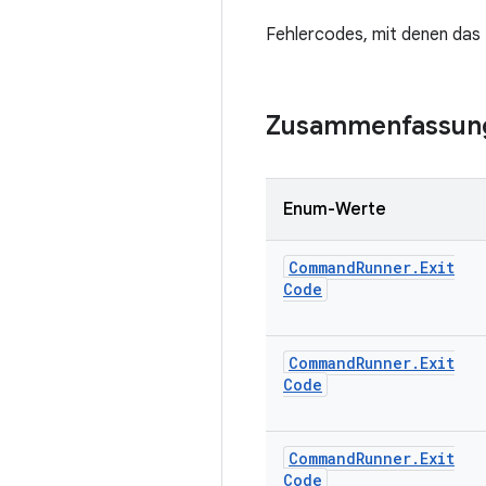
Fehlercodes, mit denen da
Zusammenfassun
Enum-Werte
Command
Runner
.
Exit
Code
Command
Runner
.
Exit
Code
Command
Runner
.
Exit
Code