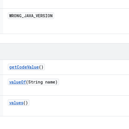
WRONG
_
JAVA
_
VERSION
get
Code
Value
()
value
Of
(String name)
values
()