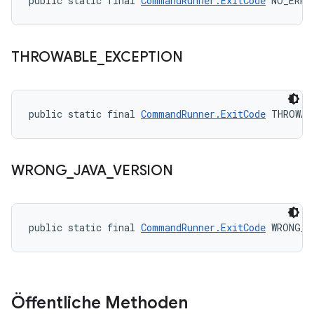
public static final 
CommandRunner.ExitCode
 NO_ERRO
THROWABLE
_
EXCEPTION
public static final 
CommandRunner.ExitCode
 THROWAB
WRONG
_
JAVA
_
VERSION
public static final 
CommandRunner.ExitCode
 WRONG_J
Öffentliche Methoden