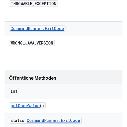
THROWABLE
_
EXCEPTION
Command
Runner
.
Exit
Code
WRONG
_
JAVA
_
VERSION
Öffentliche Methoden
int
get
Code
Value
()
static
Command
Runner
.
Exit
Code