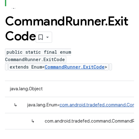
Command
Runner
.
Exit
Code
public static final enum
CommandRunner.ExitCode
extends Enum<
CommandRunner.ExitCode
>
java.lang.Object
↳
java.lang.Enum<
com.android.tradefed.command.Comm
↳
com.android.tradefed.command.CommandRun