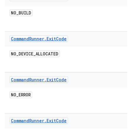
NO
_
BUILD
Command
Runner
.
Exit
Code
NO
_
DEVICE
_
ALLOCATED
Command
Runner
.
Exit
Code
NO
_
ERROR
Command
Runner
.
Exit
Code