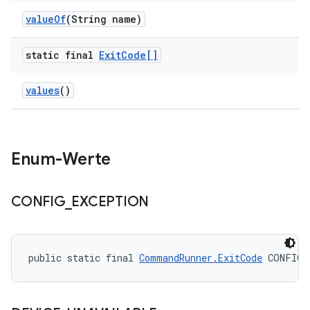
value
Of
(String name)
static final
Exit
Code[]
values
()
Enum-Werte
CONFIG
_
EXCEPTION
public static final 
CommandRunner.ExitCode
 CONFIG_