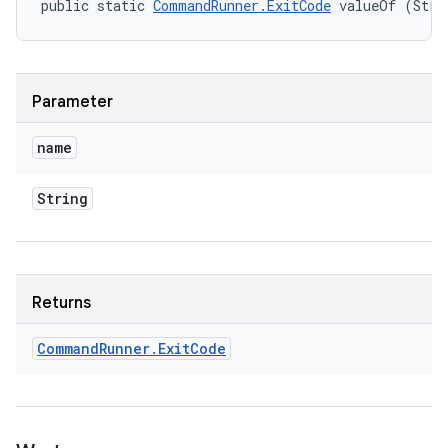
public static 
CommandRunner.ExitCode
 valueOf (Stri
Parameter
name
String
Returns
Command
Runner
.
Exit
Code