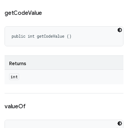
get
Code
Value
public int getCodeValue ()
Returns
int
value
Of