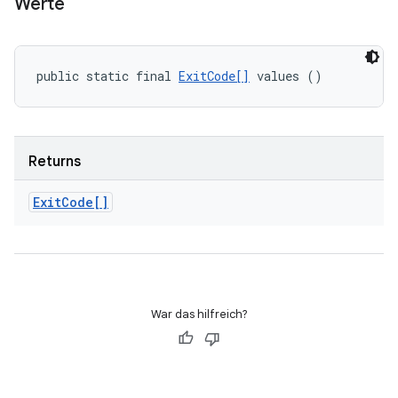
Werte
public static final 
ExitCode[]
 values ()
Returns
Exit
Code[]
War das hilfreich?