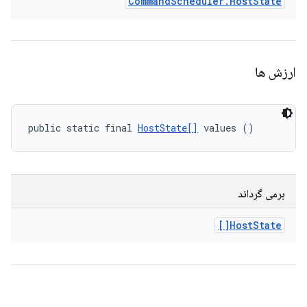
Command
Scheduler
.
Host
State
ارزش ها
public static final 
HostState[]
 values ()
برمی گرداند
Host
State[]