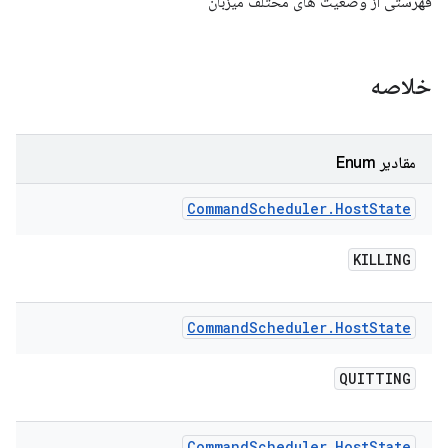
فهرستی از وضعیت های مختلف میزبان
خلاصه
مقادیر Enum
Command
Scheduler
.
Host
State
KILLING
Command
Scheduler
.
Host
State
QUITTING
Command
Scheduler
.
Host
State