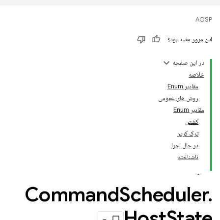
AOSP
این مرور مفید بود؟
در این صفحه
خلاصه
مقادیر Enum
روش های عمومی
مقادیر Enum
کشتن
ترک کردن
در حال اجرا
ناشناخته
Command
Scheduler
.
Host
State