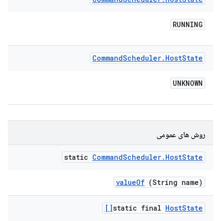
RUNNING
Command
Scheduler
.
Host
State
UNKNOWN
روش های عمومی
static
Command
Scheduler
.
Host
State
value
Of
(String name)
static final
Host
State[]