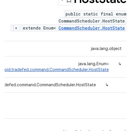
public static final enum
CommandScheduler.HostState
>
extends Enum<
CommandScheduler.HostState
java.lang.object
java.lang.Enum<
↳
droid.tradefed.command.CommandScheduler.HostState
.tradefed.command.CommandScheduler.HostState
↳