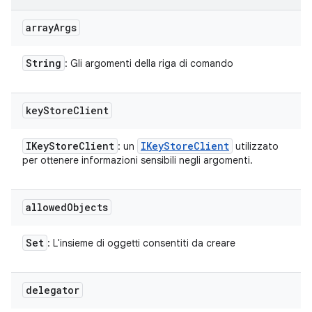
array
Args
String
: Gli argomenti della riga di comando
key
Store
Client
IKey
Store
Client
IKey
Store
Client
: un
utilizzato
per ottenere informazioni sensibili negli argomenti.
allowed
Objects
Set
: L'insieme di oggetti consentiti da creare
delegator