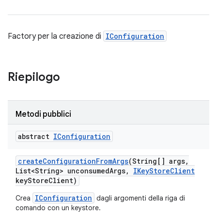
Factory per la creazione di
IConfiguration
Riepilogo
Metodi pubblici
abstract
IConfiguration
create
Configuration
From
Args
(String[] args
,
List<String> unconsumed
Args
,
IKey
Store
Client
key
Store
Client)
IConfiguration
Crea
dagli argomenti della riga di
comando con un keystore.