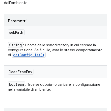
dall'ambiente.
Parametri
sub
Path
String
: il nome delle sottodirectory in cui cercare la
configurazione. Se è nullo, avrà lo stesso comportamento
get
Config
List(
)
di
.
load
From
Env
boolean
: True se dobbiamo caricare la configurazione
nella variabile di ambiente.