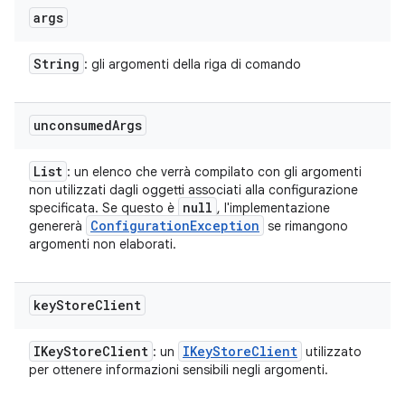
args
String
: gli argomenti della riga di comando
unconsumed
Args
List
: un elenco che verrà compilato con gli argomenti
non utilizzati dagli oggetti associati alla configurazione
null
specificata. Se questo è
, l'implementazione
Configuration
Exception
genererà
se rimangono
argomenti non elaborati.
key
Store
Client
IKey
Store
Client
IKey
Store
Client
: un
utilizzato
per ottenere informazioni sensibili negli argomenti.