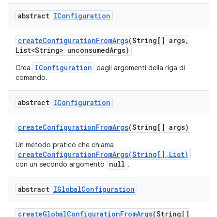
abstract
IConfiguration
create
Configuration
From
Args
(String[] args
,
List<String> unconsumed
Args)
IConfiguration
Crea
dagli argomenti della riga di
comando.
abstract
IConfiguration
create
Configuration
From
Args
(String[] args)
Un metodo pratico che chiama
createConfigurationFromArgs(String[],List)
null
con un secondo argomento
.
abstract
IGlobal
Configuration
create
Global
Configuration
From
Args
(String[]