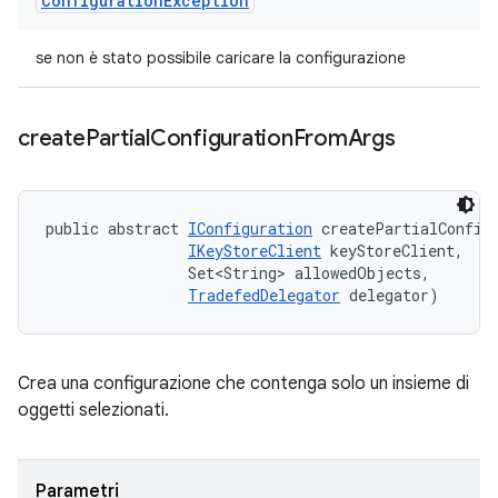
Configuration
Exception
se non è stato possibile caricare la configurazione
create
Partial
Configuration
From
Args
public abstract 
IConfiguration
 createPartialConfigu
IKeyStoreClient
 keyStoreClient, 

                Set<String> allowedObjects, 

TradefedDelegator
 delegator)
Crea una configurazione che contenga solo un insieme di
oggetti selezionati.
Parametri