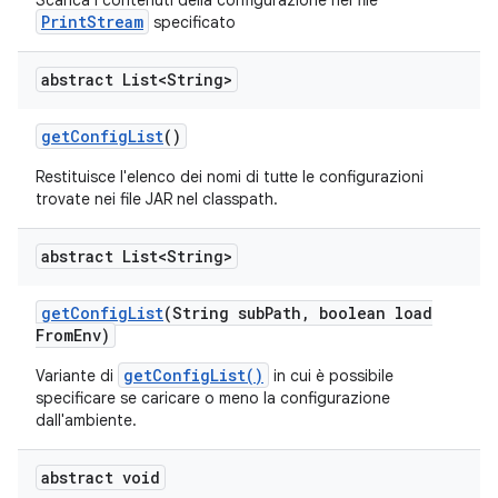
Scarica i contenuti della configurazione nel file
PrintStream
specificato
abstract List<String>
get
Config
List
()
Restituisce l'elenco dei nomi di tutte le configurazioni
trovate nei file JAR nel classpath.
abstract List<String>
get
Config
List
(String sub
Path
,
boolean load
From
Env)
getConfigList()
Variante di
in cui è possibile
specificare se caricare o meno la configurazione
dall'ambiente.
abstract void