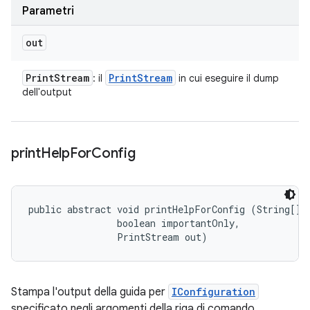
Parametri
out
Print
Stream
Print
Stream
: il
in cui eseguire il dump
dell'output
print
Help
For
Config
public abstract void printHelpForConfig (String[] a
                boolean importantOnly, 

                PrintStream out)
Stampa l'output della guida per
IConfiguration
specificato negli argomenti della riga di comando.