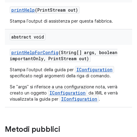
print
Help
(Print
Stream out)
Stampa l'output di assistenza per questa fabbrica.
abstract void
print
Help
For
Config
(String[] args
,
boolean
important
Only
,
Print
Stream out)
IConfiguration
Stampa l'output della guida per
specificato negli argomenti della riga di comando.
Se "args" si riferisce a una configurazione nota, verrà
IConfiguration
creato un oggetto
da XML e verrà
IConfiguration
visualizzata la guida per
.
Metodi pubblici