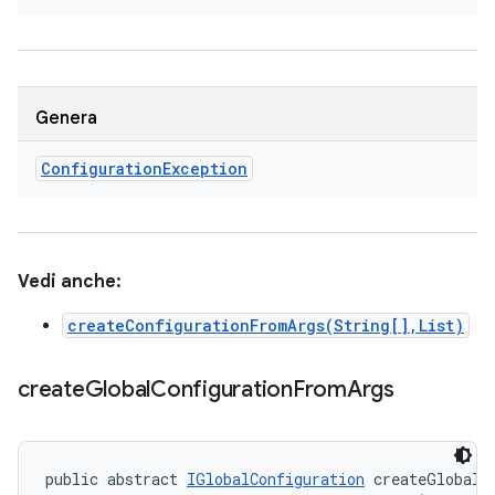
Genera
Configuration
Exception
Vedi anche:
createConfigurationFromArgs(String[],List)
create
Global
Configuration
From
Args
public abstract 
IGlobalConfiguration
 createGlobalC