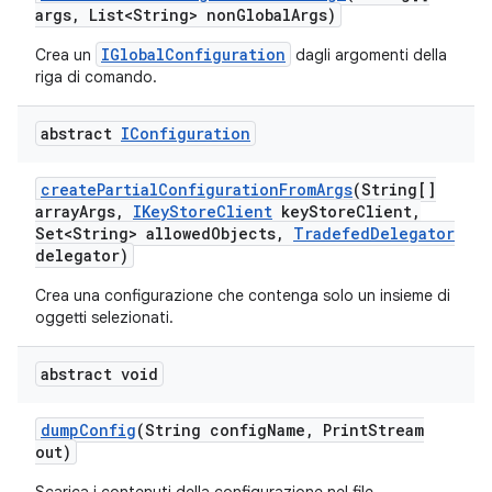
args
,
List<String> non
Global
Args)
IGlobalConfiguration
Crea un
dagli argomenti della
riga di comando.
abstract
IConfiguration
create
Partial
Configuration
From
Args
(String[]
array
Args
,
IKey
Store
Client
key
Store
Client
,
Set<String> allowed
Objects
,
Tradefed
Delegator
delegator)
Crea una configurazione che contenga solo un insieme di
oggetti selezionati.
abstract void
dump
Config
(String config
Name
,
Print
Stream
out)