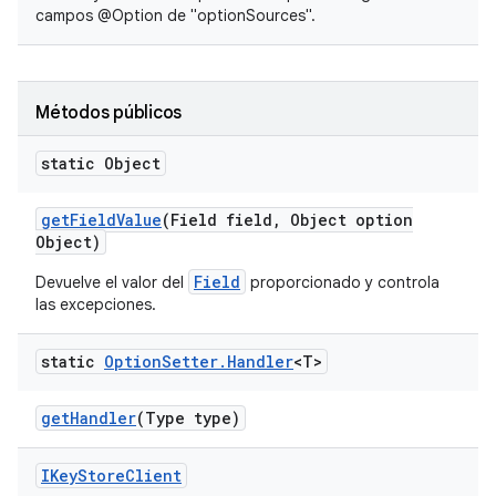
campos @Option de "optionSources".
Métodos públicos
static Object
get
Field
Value
(Field field
,
Object option
Object)
Field
Devuelve el valor del
proporcionado y controla
las excepciones.
static
Option
Setter
.
Handler
<T>
get
Handler
(Type type)
IKey
Store
Client