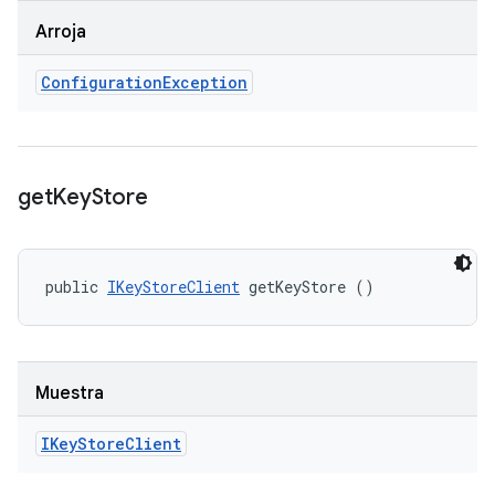
Arroja
Configuration
Exception
get
Key
Store
public 
IKeyStoreClient
 getKeyStore ()
Muestra
IKey
Store
Client