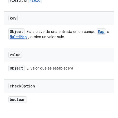
Field
Field
: El
key
Object
Map
: Es la clave de una entrada en un campo
o
Multi
Map
, o bien un valor nulo.
value
Object
: El valor que se establecerá
check
Option
boolean