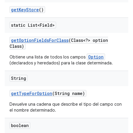
get
Key
Store
()
static List<Field>
get
Option
Fields
For
Class
(Class<?> option
Class)
Option
Obtiene una lista de todos los campos
(declarados y heredados) para la clase determinada.
String
get
Type
For
Option
(String name)
Devuelve una cadena que describe el tipo del campo con
el nombre determinado.
boolean