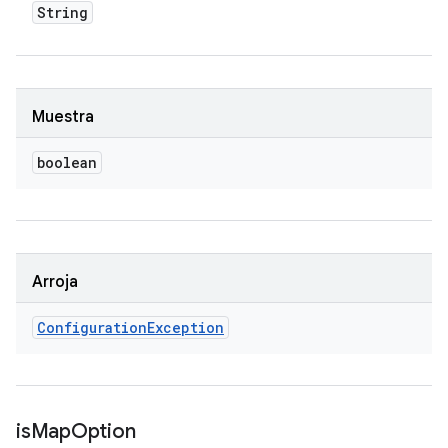
String
Muestra
boolean
Arroja
Configuration
Exception
is
Map
Option