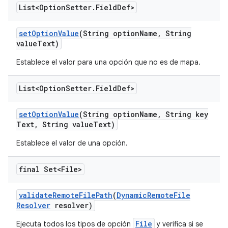
List<Option
Setter
.
Field
Def>
set
Option
Value
(String option
Name
,
String
value
Text)
Establece el valor para una opción que no es de mapa.
List<Option
Setter
.
Field
Def>
set
Option
Value
(String option
Name
,
String key
Text
,
String value
Text)
Establece el valor de una opción.
final Set<File>
validate
Remote
File
Path
(
Dynamic
Remote
File
Resolver
resolver)
File
Ejecuta todos los tipos de opción
y verifica si se