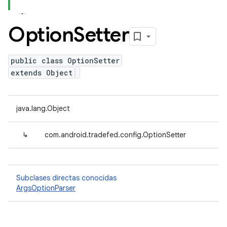
Option
Setter
public class OptionSetter
extends Object
java.lang.Object
↳
com.android.tradefed.config.OptionSetter
Subclases directas conocidas
ArgsOptionParser