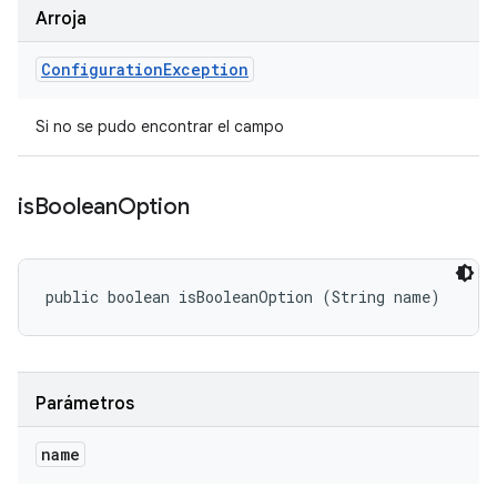
Arroja
Configuration
Exception
Si no se pudo encontrar el campo
is
Boolean
Option
public boolean isBooleanOption (String name)
Parámetros
name