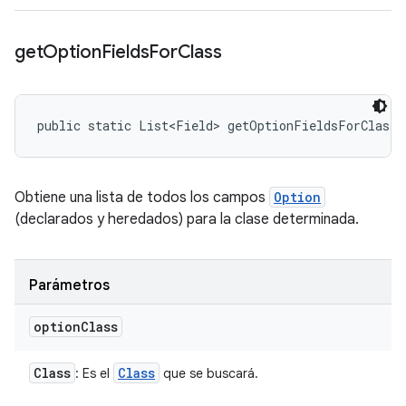
get
Option
Fields
For
Class
public static List<Field> getOptionFieldsForClass 
Obtiene una lista de todos los campos
Option
(declarados y heredados) para la clase determinada.
Parámetros
option
Class
Class
Class
: Es el
que se buscará.