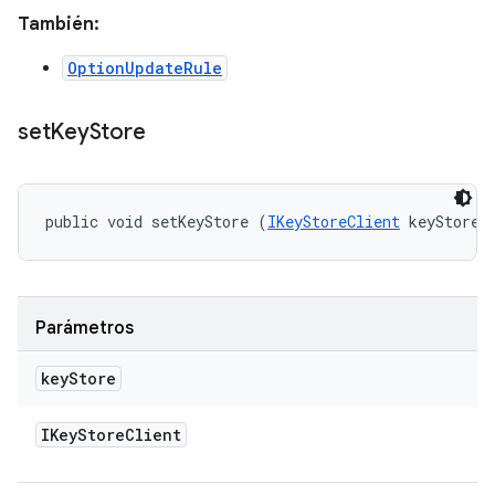
También:
OptionUpdateRule
set
Key
Store
public void setKeyStore (
IKeyStoreClient
 keyStore)
Parámetros
key
Store
IKey
Store
Client