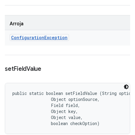
Arroja
Configuration
Exception
set
Field
Value
public static boolean setFieldValue (String optionN
                Object optionSource, 

                Field field, 

                Object key, 

                Object value, 

                boolean checkOption)