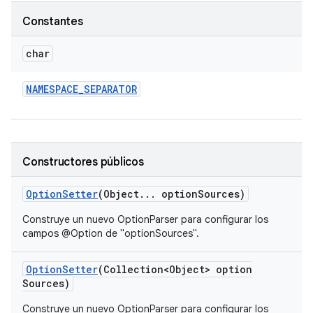
Constantes
char
NAMESPACE
_
SEPARATOR
Constructores públicos
Option
Setter
(Object
.
.
.
option
Sources)
Construye un nuevo OptionParser para configurar los
campos @Option de "optionSources".
Option
Setter
(Collection<Object> option
Sources)
Construye un nuevo OptionParser para configurar los