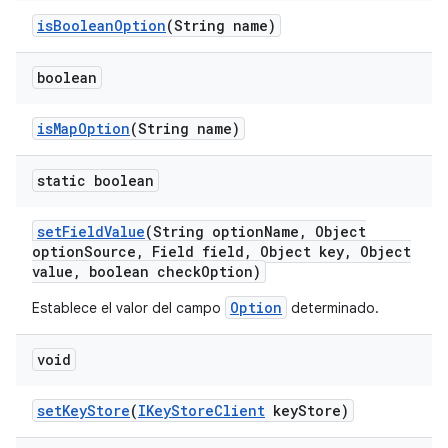
is
Boolean
Option
(String name)
boolean
is
Map
Option
(String name)
static boolean
set
Field
Value
(String option
Name
,
Object
option
Source
,
Field field
,
Object key
,
Object
value
,
boolean check
Option)
Option
Establece el valor del campo
determinado.
void
set
Key
Store
(
IKey
Store
Client
key
Store)